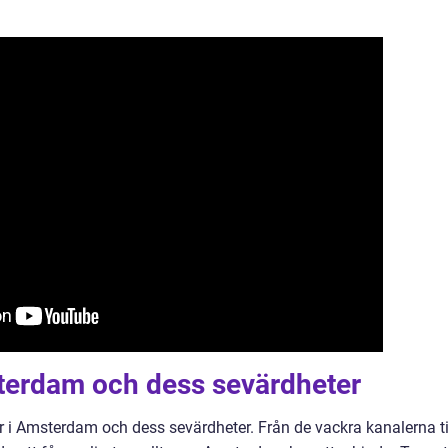
terdam och dess sevärdheter
ur i Amsterdam och dess sevärdheter. Från de vackra kanalerna ti