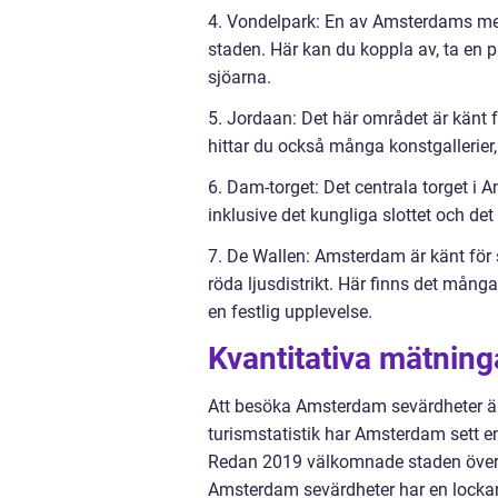
4. Vondelpark: En av Amsterdams mes
staden. Här kan du koppla av, ta en p
sjöarna.
5. Jordaan: Det här området är känt 
hittar du också många konstgallerier, 
6. Dam-torget: Det centrala torget 
inklusive det kungliga slottet och
7. De Wallen: Amsterdam är känt för s
röda ljusdistrikt. Här finns det många
en festlig upplevelse.
Kvantitativa mätnin
Att besöka Amsterdam sevärdheter är en
turismstatistik har Amsterdam sett e
Redan 2019 välkomnade staden över 9 
Amsterdam sevärdheter har en lockan