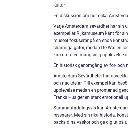
kultur.
En diskussion om hur olika Amsterdam
Varje Amsterdam sevärdhet har sin un
exempel är Rijksmuseum känt för si
museet fokuserar på en enda konstnä
charmiga gator, medan De Wallen lock
kan du få en mångsidig upplevelse a
En historisk genomgång av för- och
Amsterdam Sevärdheter har utvecklats
och nackdelar. Till exempel kan besök
upplevelse medan en promenad genom
Franks Hus ger en stark emotionell u
Sammanfattningsvis kan Amsterdam e
resenärer. Med sin rika historia, kon
packa dina väskor och ge dig ut på u