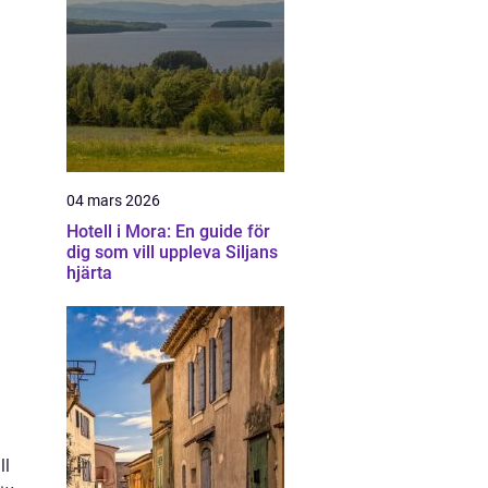
04 mars 2026
Hotell i Mora: En guide för
dig som vill uppleva Siljans
hjärta
ll