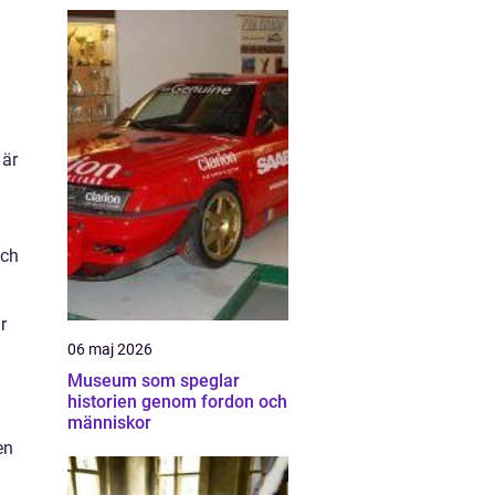
 är
och
r
06 maj 2026
Museum som speglar
historien genom fordon och
människor
en