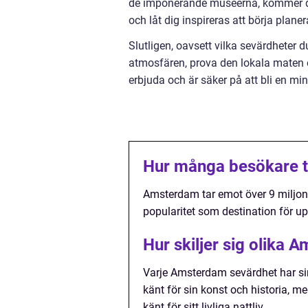
de imponerande museerna, kommer du a
och låt dig inspireras att börja planer
Slutligen, oavsett vilka sevärdheter du
atmosfären, prova den lokala maten 
erbjuda och är säker på att bli en mi
Hur många besökare t
Amsterdam tar emot över 9 miljoner
popularitet som destination för up
Hur skiljer sig olika
Varje Amsterdam sevärdhet har si
känt för sin konst och historia, 
känt för sitt livliga nattliv.