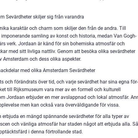
 Sevärdheter skiljer sig från varandra
ika karaktär och charm som skiljer den från de andra. Till
n imponerande samling av konst och historia, medan Van Gogh-
rs verk. Jordaan är känd för sin bohemiska atmosfär och
ar med sitt livliga nattliv. Genom att besöka olika sevärdheter
v Amsterdam och dess olika aspekter.
 nackdelar med olika Amsterdam Sevärdheter
 och förändrats över tid, och varje sevärdhet har sina egna för-
et till Rijksmuseum vara mer av en formell och kulturell
 Jordaan erbjuder en mer avslappnad och lokal atmosfär. An
pplevelse men kan också vara överväldigande för vissa.
rbjuda en mängd spännande sevärdheter för alla typer av
stscen och vänliga atmosfär har staden något att erbjuda alla. S
pptäcktsfärd i denna förtrollande stad.