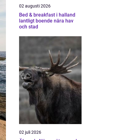
02 augusti 2026
Bed & breakfast i halland
lantligt boende nära hav
och stad
02 juli 2026