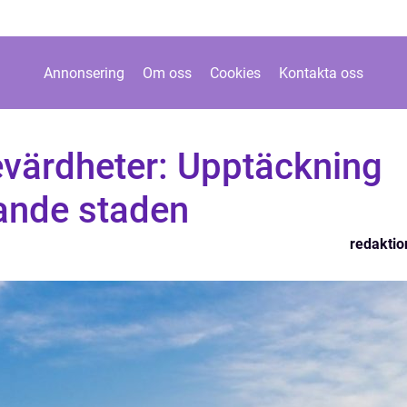
Annonsering
Om oss
Cookies
Kontakta oss
ärdheter: Upptäckning
lande staden
redaktio