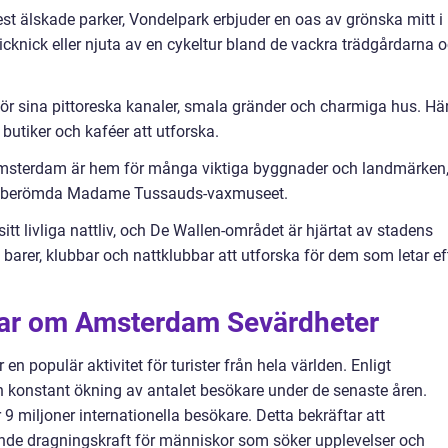
t älskade parker, Vondelpark erbjuder en oas av grönska mitt i
icknick eller njuta av en cykeltur bland de vackra trädgårdarna 
för sina pittoreska kanaler, smala gränder och charmiga hus. Hä
butiker och kaféer att utforska.
i Amsterdam är hem för många viktiga byggnader och landmärken
 det berömda Madame Tussauds-vaxmuseet.
itt livliga nattliv, och De Wallen-området är hjärtat av stadens
 barer, klubbar och nattklubbar att utforska för dem som letar ef
gar om Amsterdam Sevärdheter
 populär aktivitet för turister från hela världen. Enligt
n konstant ökning av antalet besökare under de senaste åren.
miljoner internationella besökare. Detta bekräftar att
de dragningskraft för människor som söker upplevelser och