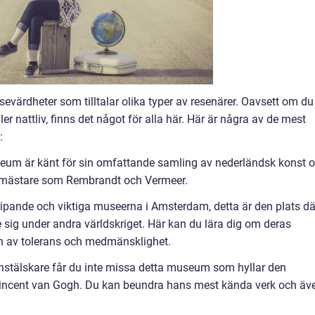
värdheter som tilltalar olika typer av resenärer. Oavsett om du
ller nattliv, finns det något för alla här. Här är några av de mest
:
um är känt för sin omfattande samling av nederländsk konst 
v mästare som Rembrandt och Vermeer.
ripande och viktiga museerna i Amsterdam, detta är den plats dä
sig under andra världskriget. Här kan du lära dig om deras
sen av tolerans och medmänsklighet.
stälskare får du inte missa detta museum som hyllar den
ncent van Gogh. Du kan beundra hans mest kända verk och äv