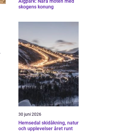
Älgpark: Nära möten med
skogens konung
r
30 juni 2026
Hemsedal skidåkning, natur
och upplevelser året runt