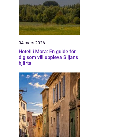
04 mars 2026
Hotell i Mora: En guide för
dig som vill uppleva Siljans
hjärta