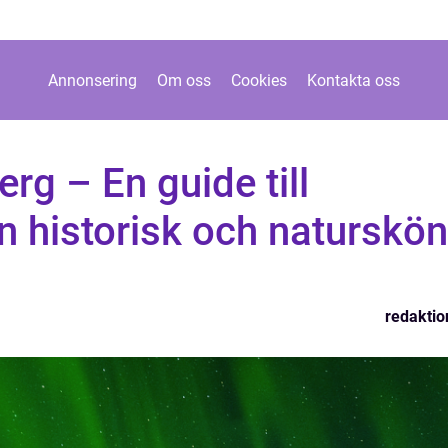
Annonsering
Om oss
Cookies
Kontakta oss
erg – En guide till
en historisk och naturskön
redaktio