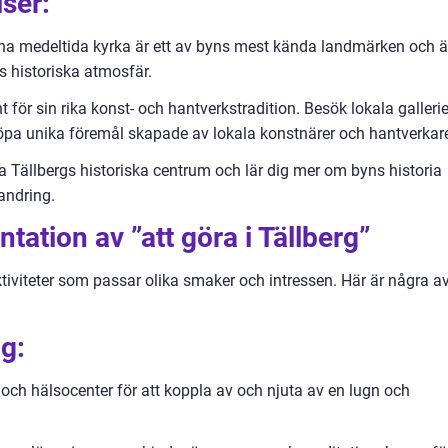
lser:
a medeltida kyrka är ett av byns mest kända landmärken och ä
ss historiska atmosfär.
 för sin rika konst- och hantverkstradition. Besök lokala gallerie
köpa unika föremål skapade av lokala konstnärer och hantverkar
a Tällbergs historiska centrum och lär dig mer om byns historia
andring.
ation av ”att göra i Tällberg”
aktiviteter som passar olika smaker och intressen. Här är några a
g:
och hälsocenter för att koppla av och njuta av en lugn och