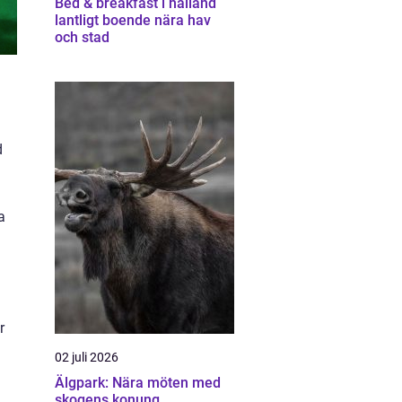
Bed & breakfast i halland
lantligt boende nära hav
och stad
d
a
r
02 juli 2026
Älgpark: Nära möten med
skogens konung