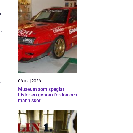
r
r
e.
06 maj 2026
v
Museum som speglar
historien genom fordon och
människor