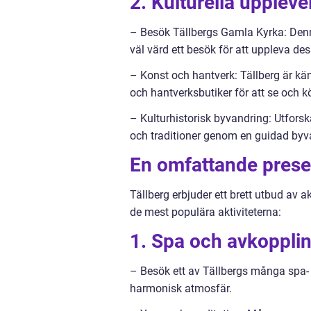
2. Kulturella uppleve
– Besök Tällbergs Gamla Kyrka: Denn
väl värd ett besök för att uppleva de
– Konst och hantverk: Tällberg är känt
och hantverksbutiker för att se och 
– Kulturhistorisk byvandring: Utforsk
och traditioner genom en guidad byv
En omfattande present
Tällberg erbjuder ett brett utbud av 
de mest populära aktiviteterna:
1. Spa och avkopplin
– Besök ett av Tällbergs många spa- 
harmonisk atmosfär.