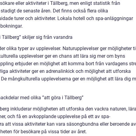
ökare eller aktiviteter i Tällberg, men enligt statistik från
stadigt de senaste åren. Det finns också flera olika
idade turer och aktiviteter. Lokala hotell och spa-anläggningar
 bokningar.
 Tällberg” skiljer sig från varandra
der olika typer av upplevelser. Naturupplevelser ger möjligheter ti
 kulturella upplevelser ger en chans att lära sig mer om byns
koppling erbjuder en möjlighet att komma bort från vardagens str
iga aktiviteter ger en adrenalinkick och möjlighet att utforska
 De mångkulturella upplevelserna ger en möjlighet att lära dig m
ckdelar med olika ”att göra i Tällberg”
lberg inkluderar möjligheten att utforska den vackra naturen, lär
oner, och få en avkopplande upplevelse på ett av spa-
 att vissa aktiviteter kan vara säsongbundna eller beroende av
gheten för besökare på vissa tider av året.