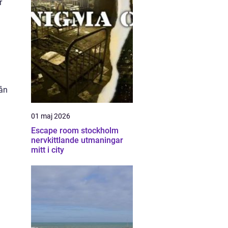
r
rån
01 maj 2026
Escape room stockholm
nervkittlande utmaningar
mitt i city