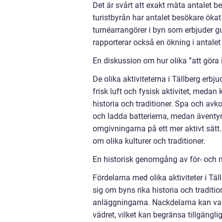
Det är svårt att exakt mäta antalet bes
turistbyrån har antalet besökare ökat 
turnéarrangörer i byn som erbjuder gu
rapporterar också en ökning i antalet
En diskussion om hur olika ”att göra i
De olika aktiviteterna i Tällberg erbju
frisk luft och fysisk aktivitet, medan
historia och traditioner. Spa och av
och ladda batterierna, medan äventyrl
omgivningarna på ett mer aktivt sätt.
om olika kulturer och traditioner.
En historisk genomgång av för- och na
Fördelarna med olika aktiviteter i Täl
sig om byns rika historia och traditi
anläggningarna. Nackdelarna kan vara
vädret, vilket kan begränsa tillgängli