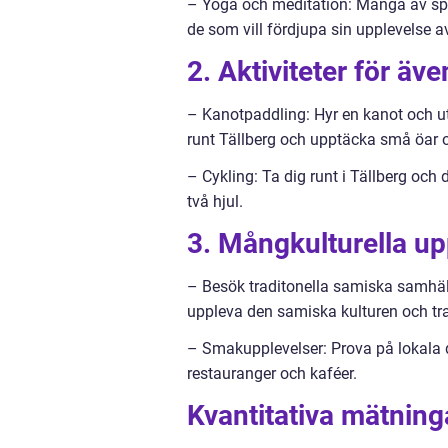
– Yoga och meditation: Många av spa
de som vill fördjupa sin upplevelse 
2. Aktiviteter för äve
– Kanotpaddling: Hyr en kanot och ut
runt Tällberg och upptäcka små öar o
– Cykling: Ta dig runt i Tällberg oc
två hjul.
3. Mångkulturella up
– Besök traditonella samiska samhäl
uppleva den samiska kulturen och trad
– Smakupplevelser: Prova på lokala d
restauranger och kaféer.
Kvantitativa mätninga