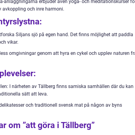
-anläggningarna erbjuder även yoga- och meditationskurser fö
av avkoppling och inre harmoni.
ntyrslystna:
forska Siljans sjö på egen hand. Det finns möjlighet att paddla
ch vikar.
h dess omgivningar genom att hyra en cykel och upplev naturen f
plevelser:
len: I närheten av Tällberg finns samiska samhällen där du kan
itionella sätt att leva.
elikatesser och traditionell svensk mat på någon av byns
r om ”att göra i Tällberg”