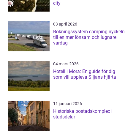
city
03 april 2026
Bokningssystem camping nyckeln
till en mer lönsam och lugnare
vardag
04 mars 2026
Hotell i Mora: En guide för dig
som vill uppleva Siljans hjärta
11 januari 2026
Historiska bostadskomplex i
stadsdelar