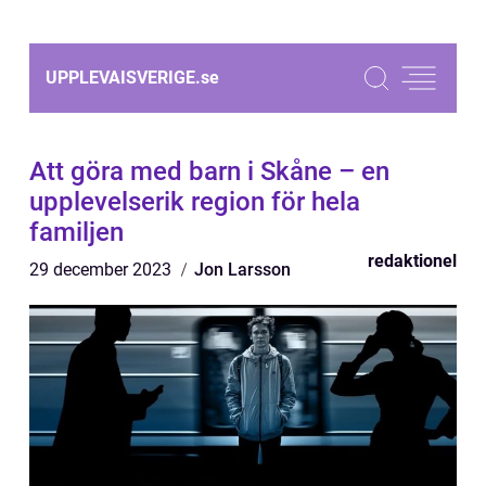
UPPLEVAISVERIGE.
se
Att göra med barn i Skåne – en
upplevelserik region för hela
familjen
redaktionel
29 december 2023
Jon Larsson