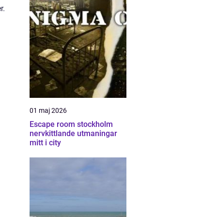
r.
01 maj 2026
Escape room stockholm
nervkittlande utmaningar
mitt i city