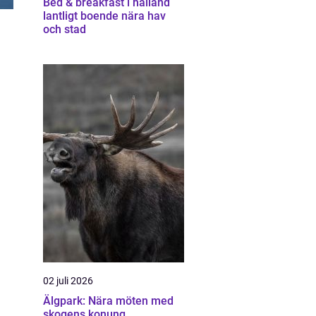
Bed & breakfast i halland
lantligt boende nära hav
och stad
02 juli 2026
Älgpark: Nära möten med
skogens konung