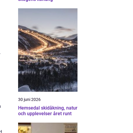
r
30 juni 2026
a
Hemsedal skidåkning, natur
och upplevelser året runt
id