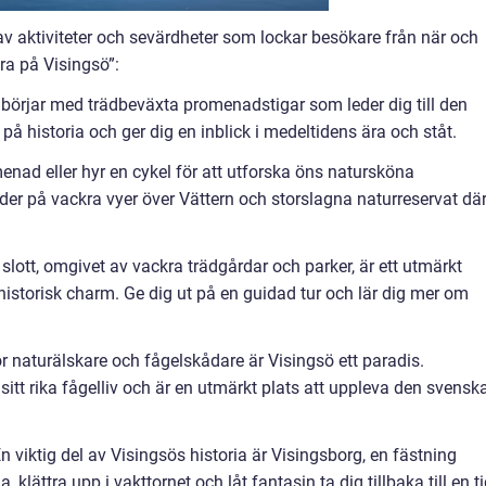
 av aktiviteter och sevärdheter som lockar besökare från när och
öra på Visingsö”:
n börjar med trädbeväxta promenadstigar som leder dig till den
t på historia och ger dig en inblick i medeltidens ära och ståt.
enad eller hyr en cykel för att utforska öns natursköna
er på vackra vyer över Vättern och storslagna naturreservat dä
slott, omgivet av vackra trädgårdar och parker, är ett utmärkt
istorisk charm. Ge dig ut på en guidad tur och lär dig mer om
 naturälskare och fågelskådare är Visingsö ett paradis.
sitt rika fågelliv och är en utmärkt plats att uppleva den svensk
 viktig del av Visingsös historia är Visingsborg, en fästning
 klättra upp i vakttornet och låt fantasin ta dig tillbaka till en t