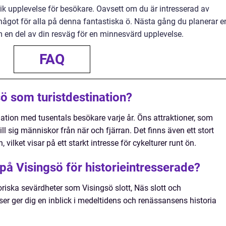
ik upplevelse för besökare. Oavsett om du är intresserad av
et något för alla på denna fantastiska ö. Nästa gång du planerar e
om en del av din resväg för en minnesvärd upplevelse.
FAQ
sö som turistdestination?
nation med tusentals besökare varje år. Öns attraktioner, som
ill sig människor från när och fjärran. Det finns även ett stort
vilket visar på ett starkt intresse för cykelturer runt ön.
 på Visingsö för historieintresserade?
riska sevärdheter som Visingsö slott, Näs slott och
er ger dig en inblick i medeltidens och renässansens historia