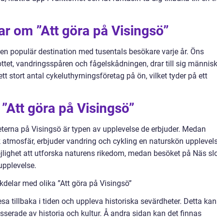
ar om ”Att göra på Visingsö”
r en populär destination med tusentals besökare varje år. Öns
ottet, vandringsspåren och fågelskådningen, drar till sig männis
tt stort antal cykeluthyrningsföretag på ön, vilket tyder på ett
 ”Att göra på Visingsö”
teterna på Visingsö är typen av upplevelse de erbjuder. Medan
sk atmosfär, erbjuder vandring och cykling en naturskön upplevel
lighet att utforska naturens rikedom, medan besöket på Näs slo
 upplevelse.
delar med olika ”Att göra på Visingsö”
esa tillbaka i tiden och uppleva historiska sevärdheter. Detta kan
esserade av historia och kultur. Å andra sidan kan det finnas