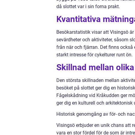
då slottet var i sin forna prakt.
Kvantitativa mätning
Besökarstatistik visar att Visingsö ä
sevärdheter och aktiviteter, såsom sl
från när och fjärran. Det finns också e
starkt intresse för cykelturer runt ön.
Skillnad mellan olika
Den största skillnaden mellan aktivi
besöket på slottet ger dig en histori
Fågelskådning vid Kråkudden ger möj
ger dig en kulturell och arkitektonisk
Historisk genomgång av för- och nack
Visingsö erbjuder en unik chans att r
vara en stor fördel för de som är intr