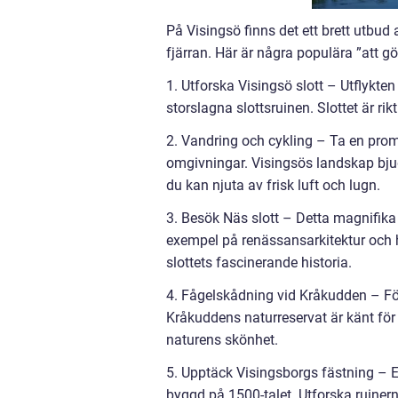
På Visingsö finns det ett brett utbud
fjärran. Här är några populära ”att g
1. Utforska Visingsö slott – Utflykte
storslagna slottsruinen. Slottet är rik
2. Vandring och cykling – Ta en prom
omgivningar. Visingsös landskap bjud
du kan njuta av frisk luft och lugn.
3. Besök Näs slott – Detta magnifika 
exempel på renässansarkitektur och h
slottets fascinerande historia.
4. Fågelskådning vid Kråkudden – För
Kråkuddens naturreservat är känt för 
naturens skönhet.
5. Upptäck Visingsborgs fästning – En
byggd på 1500-talet. Utforska ruinerna,