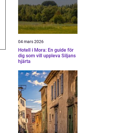
04 mars 2026
Hotell i Mora: En guide för
dig som vill uppleva Siljans
hjärta