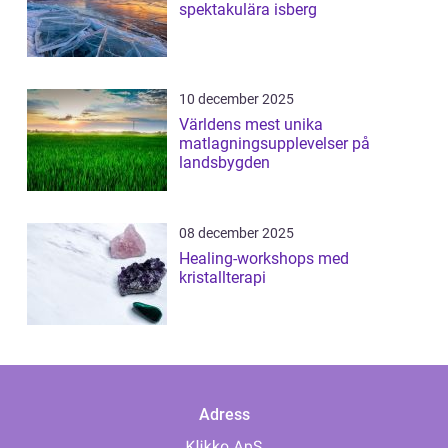
spektakulära isberg
10 december 2025
Världens mest unika
matlagningsupplevelser på
landsbygden
08 december 2025
Healing-workshops med
kristallterapi
Adress