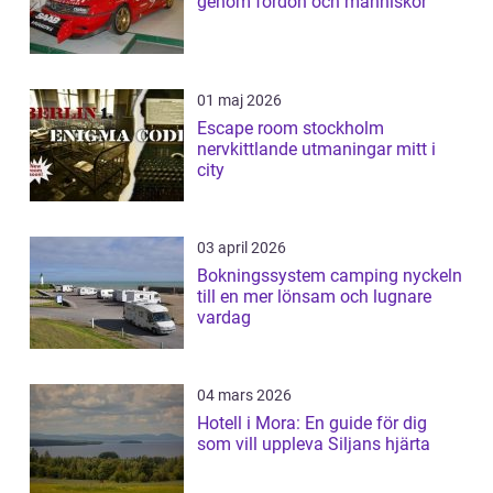
genom fordon och människor
01 maj 2026
Escape room stockholm
nervkittlande utmaningar mitt i
city
03 april 2026
Bokningssystem camping nyckeln
till en mer lönsam och lugnare
vardag
04 mars 2026
Hotell i Mora: En guide för dig
som vill uppleva Siljans hjärta