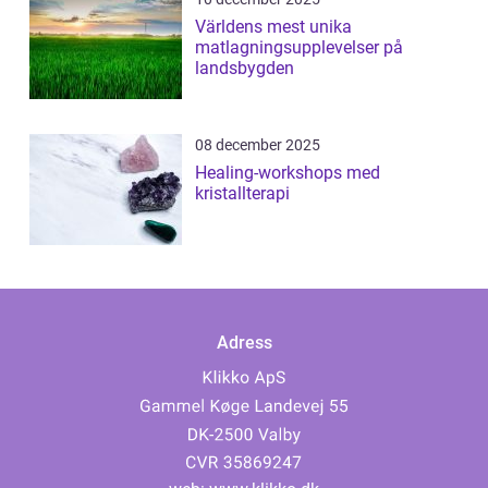
Världens mest unika
matlagningsupplevelser på
landsbygden
08 december 2025
Healing-workshops med
kristallterapi
Adress