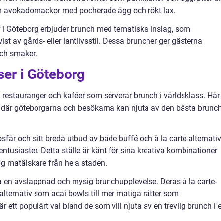
om avokadomackor med pocherade ägg och rökt lax.
r i Göteborg erbjuder brunch med tematiska inslag, som
st av gårds- eller lantlivsstil. Dessa bruncher ger gästerna
och smaker.
ser i Göteborg
av restauranger och kaféer som serverar brunch i världsklass. Här
 där göteborgarna och besökarna kan njuta av den bästa brunc
sfär och sitt breda utbud av både buffé och à la carte-alternativ
ntusiaster. Detta ställe är känt för sina kreativa kombinationer
sig matälskare från hela staden.
a en avslappnad och mysig brunchupplevelse. Deras à la carte-
lternativ som acai bowls till mer matiga rätter som
ett populärt val bland de som vill njuta av en trevlig brunch i 