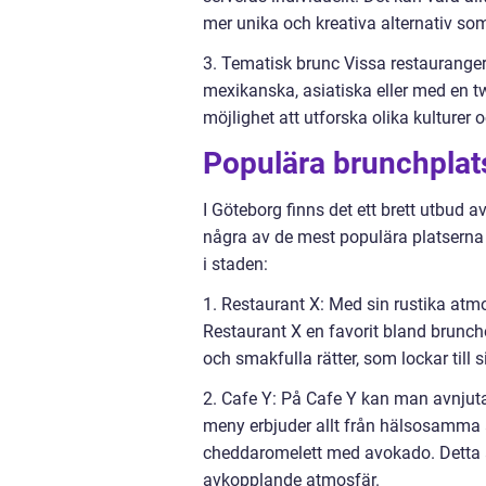
mer unika och kreativa alternativ s
3. Tematisk brunc Vissa restaurange
mexikanska, asiatiska eller med en twi
möjlighet att utforska olika kulturer 
Populära brunchplat
I Göteborg finns det ett brett utbud 
några av de mest populära platserna
i staden:
1. Restaurant X: Med sin rustika atmo
Restaurant X en favorit bland brunche
och smakfulla rätter, som lockar till 
2. Cafe Y: På Cafe Y kan man avnjut
meny erbjuder allt från hälsosamma a
cheddaromelett med avokado. Detta är 
avkopplande atmosfär.