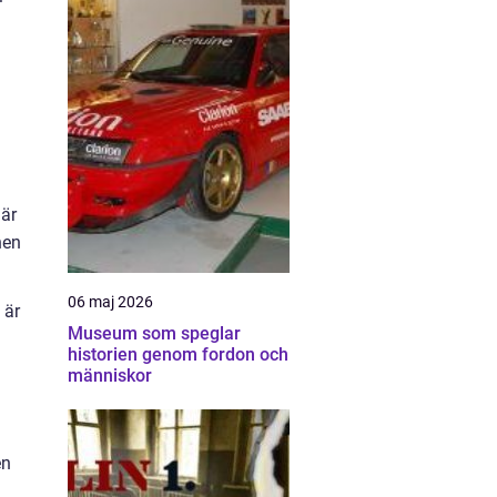
 är
hen
06 maj 2026
 är
Museum som speglar
historien genom fordon och
människor
en