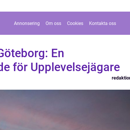
Annonsering
Om oss
Cookies
Kontakta oss
Göteborg: En
de för Upplevelsejägare
redaktio