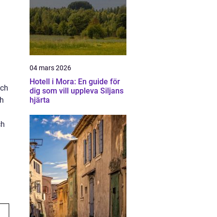
04 mars 2026
Hotell i Mora: En guide för
nch
dig som vill uppleva Siljans
ch
hjärta
ch