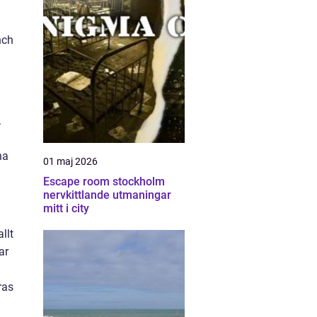
nch
.
na
01 maj 2026
Escape room stockholm
nervkittlande utmaningar
mitt i city
llt
ar
ras