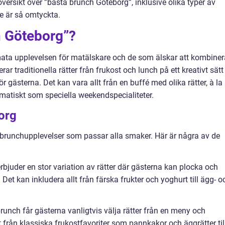
versikt över ”bästa brunch Göteborg”, inklusive olika typer av
de är så omtyckta.
h Göteborg”?
mata upplevelsen för matälskare och de som älskar att kombiner
r traditionella rätter från frukost och lunch på ett kreativt sätt
 gästerna. Det kan vara allt från en buffé med olika rätter, à la
ematiskt som speciella weekendspecialiteter.
org
av brunchupplevelser som passar alla smaker. Här är några av de
bjuder en stor variation av rätter där gästerna kan plocka och
. Det kan inkludera allt från färska frukter och yoghurt till ägg- o
brunch får gästerna vanligtvis välja rätter från en meny och
lt från klassiska frukostfavoriter som pannkakor och äggrätter til