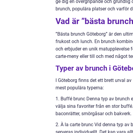
ge dig en övergripande och grundlig ö
brunch, populära platser och varför 
Vad är ”bästa brunc
”Bästa brunch Göteborg” är den ulti
frukost och lunch. En brunch kombinera
och erbjuder en unik matupplevelse för
carte-meny eller till och med något t
Typer av brunch i Göteb
I Göteborg finns det ett brett urval 
mest populära typerna:
1. Buffé brunc Denna typ av brunch er
välja sina favoriter från en stor buffé
baconrätter, smörgåsar och bakverk.
2. À la carte brunc Vid denna typ av 
serveras individuellt. Det kan vara al