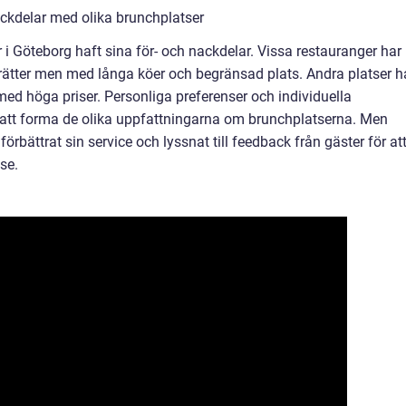
ckdelar med olika brunchplatser
r i Göteborg haft sina för- och nackdelar. Vissa restauranger har
a rätter men med långa köer och begränsad plats. Andra platser h
d höga priser. Personliga preferenser och individuella
 i att forma de olika uppfattningarna om brunchplatserna. Men
bättrat sin service och lyssnat till feedback från gäster för at
se.