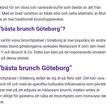
änd för sin stora och varierade buffé som består av allt från
r. Med en bred variation av både söta och salta alternativ är Bru
ha en mer traditionell brunchupplevelse.
 ”bästa brunch Göteborg”?
i varför vissa brunchplatser i Göteborg är mer populära än andra
rdes bland göteborgarna rankades Restaurant X som den mest
fe Y och Brunch & Co. Detta kan bero på de imponerande smaker
 på dessa platser.
 ”bästa brunch Göteborg”
hplatser i Göteborg skiljer de sig åt på flera sätt. Det kan vara a
och till och med de specifika kulturella influenserna som påverk
erar mer på att erbjuda en hälsosam brunch, medan andra är
är viktigt för gästerna att välja en brunchplats som motsvarar de
ar.