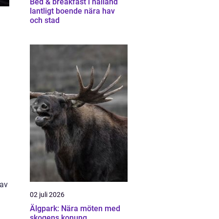
Bed & breakfast i halland
lantligt boende nära hav
och stad
 av
02 juli 2026
Älgpark: Nära möten med
skogens konung