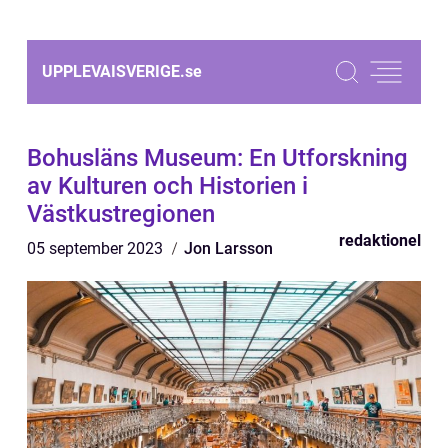
UPPLEVAISVERIGE.
se
Bohusläns Museum: En Utforskning
av Kulturen och Historien i
Västkustregionen
redaktionel
05 september 2023
Jon Larsson