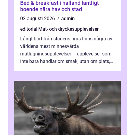
Bed & breakfast i halland lantligt
boende nära hav och stad
02 augusti 2026
admin
editorial
,
Mat- och dryckesupplevelser
Långt bort från stadens brus finns några av
världens mest minnesvärda
matlagningsupplevelser – upplevelser som
inte bara handlar om smak, utan om plats,
människo...