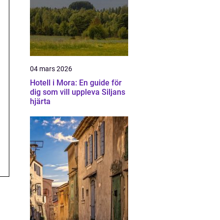
04 mars 2026
Hotell i Mora: En guide för
dig som vill uppleva Siljans
hjärta