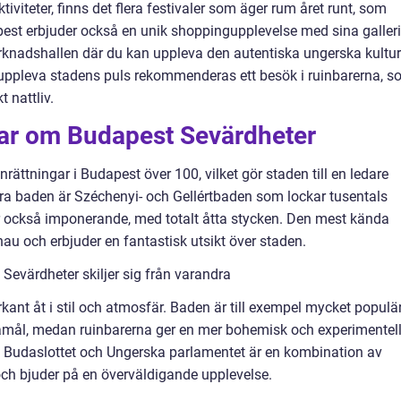
tiviteter, finns det flera festivaler som äger rum året runt, som
apest erbjuder också en unik shoppingupplevelse med sina galleri
knadshallen där du kan uppleva den autentiska ungerska kultu
t uppleva stadens puls rekommenderas ett besök i ruinbarerna, 
 nattliv.
gar om Budapest Sevärdheter
nrättningar i Budapest över 100, vilket gör staden till en ledare
ra baden är Széchenyi- och Gellértbaden som lockar tusentals
r också imponerande, med totalt åtta stycken. Den mest kända
nau och erbjuder en fantastisk utsikt över staden.
Sevärdheter skiljer sig från varandra
kant åt i stil och atmosfär. Baden är till exempel mycket populä
amål, medan ruinbarerna ger en mer bohemisk och experimentel
vid Budaslottet och Ungerska parlamentet är en kombination av
och bjuder på en överväldigande upplevelse.