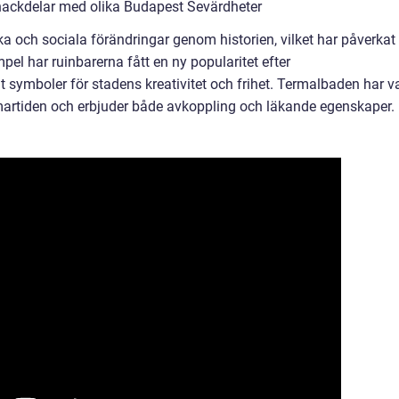
nackdelar med olika Budapest Sevärdheter
a och sociala förändringar genom historien, vilket har påverkat
pel har ruinbarerna fått en ny popularitet efter
 symboler för stadens kreativitet och frihet. Termalbaden har va
martiden och erbjuder både avkoppling och läkande egenskaper.