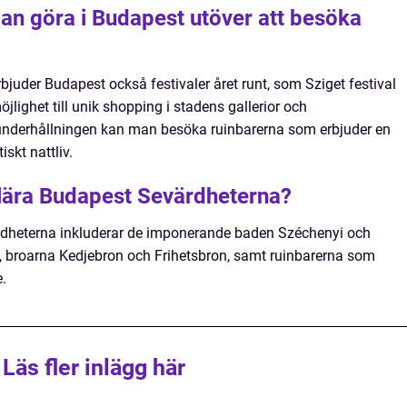
man göra i Budapest utöver att besöka
juder Budapest också festivaler året runt, som Sziget festival
öjlighet till unik shopping i stadens gallerior och
 underhållningen kan man besöka ruinbarerna som erbjuder en
skt nattliv.
ulära Budapest Sevärdheterna?
dheterna inkluderar de imponerande baden Széchenyi och
t, broarna Kedjebron och Frihetsbron, samt ruinbarerna som
e.
Läs fler inlägg här