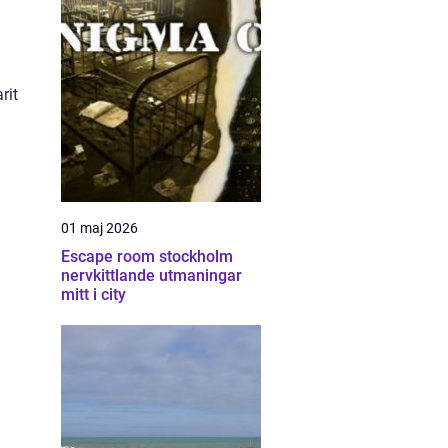
rit
01 maj 2026
Escape room stockholm
nervkittlande utmaningar
mitt i city