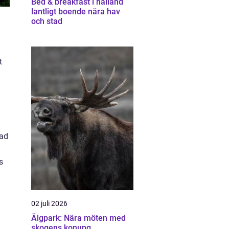
Bed & breakfast i halland
lantligt boende nära hav
och stad
t
bad
s
02 juli 2026
Älgpark: Nära möten med
skogens konung