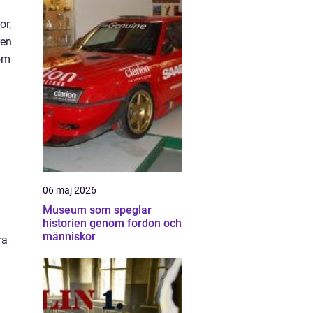
or,
ren
som
06 maj 2026
Museum som speglar
historien genom fordon och
människor
ra
l