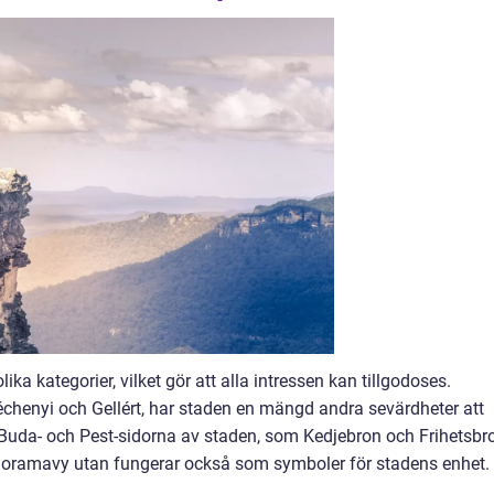
ika kategorier, vilket gör att alla intressen kan tillgodoses.
enyi och Gellért, har staden en mängd andra sevärdheter att
Buda- och Pest-sidorna av staden, som Kedjebron och Frihetsbr
anoramavy utan fungerar också som symboler för stadens enhet.