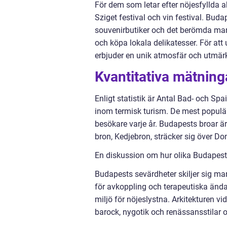
För dem som letar efter nöjesfyllda ak
Sziget festival och vin festival. Bud
souvenirbutiker och det berömda mar
och köpa lokala delikatesser. För at
erbjuder en unik atmosfär och utmärkt
Kvantitativa mätnin
Enligt statistik är Antal Bad- och Spai
inom termisk turism. De mest populä
besökare varje år. Budapests broar ä
bron, Kedjebron, sträcker sig över Do
En diskussion om hur olika Budapest 
Budapests sevärdheter skiljer sig mar
för avkoppling och terapeutiska änd
miljö för nöjeslystna. Arkitekturen 
barock, nygotik och renässansstilar 