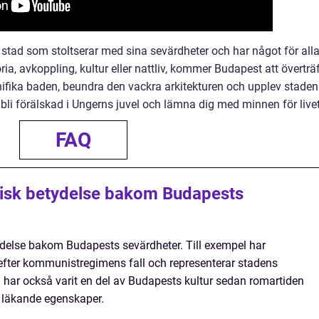
tad som stoltserar med sina sevärdheter och har något för alla
ia, avkoppling, kultur eller nattliv, kommer Budapest att överträ
ifika baden, beundra den vackra arkitekturen och upplev staden
bli förälskad i Ungerns juvel och lämna dig med minnen för livet
FAQ
risk betydelse bakom Budapests
tydelse bakom Budapests sevärdheter. Till exempel har
t efter kommunistregimens fall och representerar stadens
n har också varit en del av Budapests kultur sedan romartiden
 läkande egenskaper.