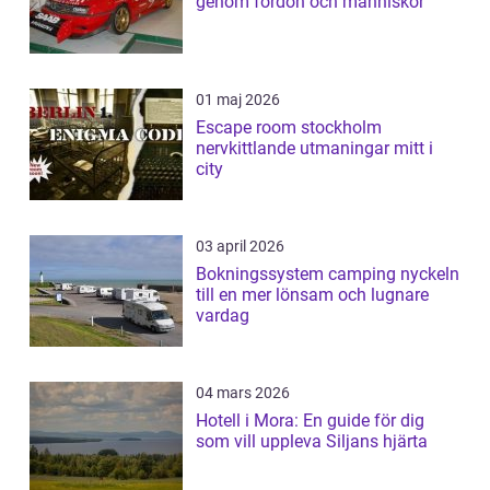
genom fordon och människor
01 maj 2026
Escape room stockholm
nervkittlande utmaningar mitt i
city
03 april 2026
Bokningssystem camping nyckeln
till en mer lönsam och lugnare
vardag
04 mars 2026
Hotell i Mora: En guide för dig
som vill uppleva Siljans hjärta