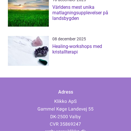
Världens mest unika
matlagningsupplevelser på
landsbygden
08 december 2025
Healing-workshops med
kristallterapi
Adress