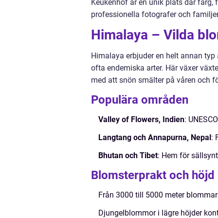
Keukenhof är en unik plats där färg,
professionella fotografer och familjer
Himalaya – Vilda bl
Himalaya erbjuder en helt annan typ
ofta endemiska arter. Här växer växt
med att snön smälter på våren och 
Populära områden
Valley of Flowers, Indien
: UNESCO-
Langtang och Annapurna, Nepal
: 
Bhutan och Tibet
: Hem för sällsyn
Blomsterprakt och höjd
Från 3000 till 5000 meter blommar a
Djungelblommor i lägre höjder kon