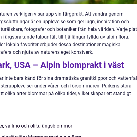
uren verkligen visar upp sin färgprakt. Att vandra genom
ssluttningar är en upplevelse som ger lugn, inspiration och
urälskare, fotografer och botaniker från hela världen. Varje pla
 färgsprakande tulpanfält till fjällängar fyllda av alpin flora.
ler lokala favoriter erbjuder dessa destinationer magiska
rafera och njuta av naturens eget konstverk.
rk, USA – Alpin blomprakt i väst
är inte bara känd för sina dramatiska granitklippor och vattenfal
msterupplevelser under våren och försommaren. Parkens stora
t olika arter blommar på olika tider, vilket skapar ett ständigt
iner, vallmo och olika ängsblommor