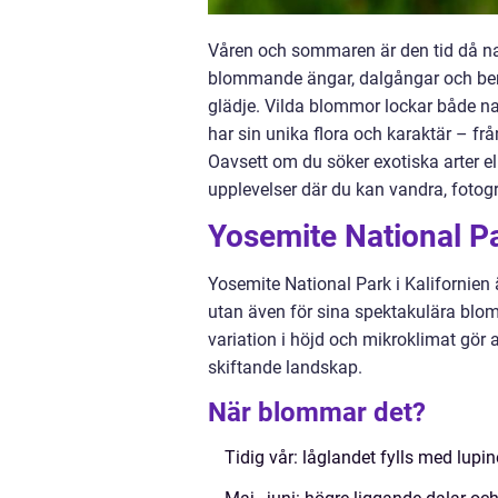
Våren och sommaren är den tid då nat
blommande ängar, dalgångar och berg
glädje. Vilda blommor lockar både nat
har sin unika flora och karaktär – från
Oavsett om du söker exotiska arter el
upplevelser där du kan vandra, fotog
Yosemite National Pa
Yosemite National Park i Kalifornien 
utan även för sina spektakulära blo
variation i höjd och mikroklimat gör at
skiftande landskap.
När blommar det?
Tidig vår: låglandet fylls med lup