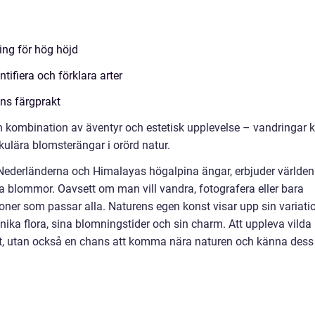
ing för hög höjd
ifiera och förklara arter
ns färgprakt
n kombination av äventyr och estetisk upplevelse – vandringar 
kulära blomsterängar i orörd natur.
 Nederländerna och Himalayas högalpina ängar, erbjuder världen
da blommor. Oavsett om man vill vandra, fotografera eller bara
tioner som passar alla. Naturens egen konst visar upp sin variati
unika flora, sina blomningstider och sin charm. Att uppleva vilda
gat, utan också en chans att komma nära naturen och känna dess