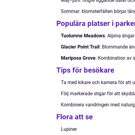
Maj–juni: högre liggande dalar och
Sommar: blomsterfälten börjar lång
Populära platser i parke
Tuolumne Meadows
: Alpina ängar
Glacier Point Trail
: Blommande äng
Mariposa Grove
: Kombination av 
Tips för besökare
Ta med kikare och kamera för att 
Följ markerade stigar för att skyd
Kombinera vandringen med naturgui
Flora att se
Lupiner