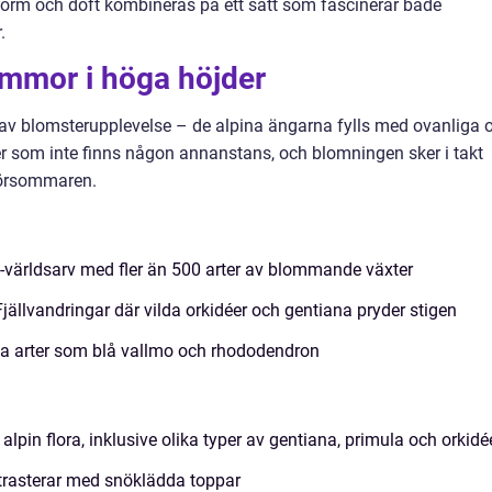
 form och doft kombineras på ett sätt som fascinerar både
.
ommor i höga höjder
 av blomsterupplevelse – de alpina ängarna fylls med ovanliga 
er som inte finns någon annanstans, och blomningen sker i takt
försommaren.
världsarv med fler än 500 arter av blommande växter
Fjällvandringar där vilda orkidéer och gentiana pryder stigen
ta arter som blå vallmo och rhododendron
lpin flora, inklusive olika typer av gentiana, primula och orkidé
trasterar med snöklädda toppar