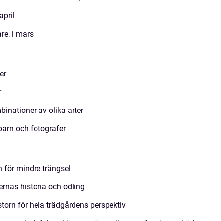
april
are, i mars
er
r
binationer av olika arter
barn och fotografer
 för mindre trängsel
ernas historia och odling
storn för hela trädgårdens perspektiv