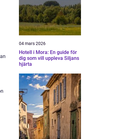
04 mars 2026
Hotell i Mora: En guide för
kan
dig som vill uppleva Siljans
hjärta
on