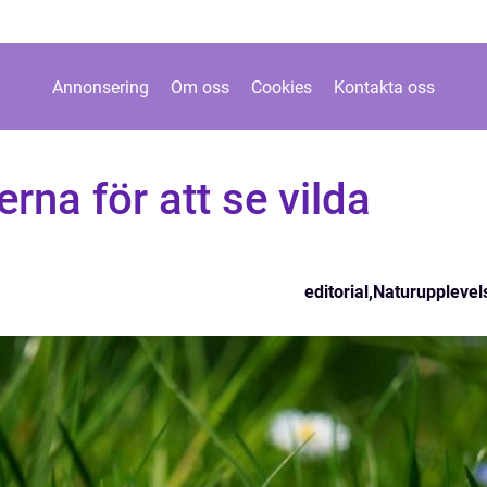
Annonsering
Om oss
Cookies
Kontakta oss
rna för att se vilda
editorial
,
Naturupplevel