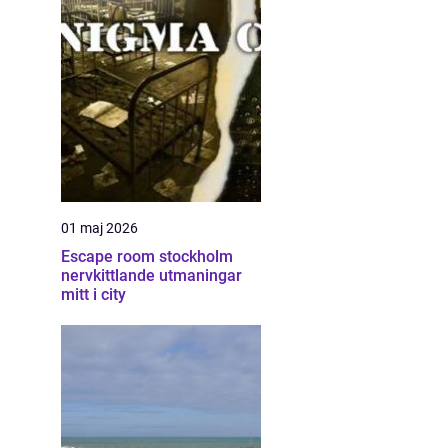
01 maj 2026
Escape room stockholm
nervkittlande utmaningar
mitt i city