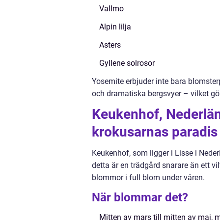
Vallmo
Alpin lilja
Asters
Gyllene solrosor
Yosemite erbjuder inte bara blomsterp
och dramatiska bergsvyer – vilket gör 
Keukenhof, Nederlä
krokusarnas paradis
Keukenhof, som ligger i Lisse i Nede
detta är en trädgård snarare än ett v
blommor i full blom under våren.
När blommar det?
Mitten av mars till mitten av maj,