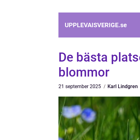
UPPLEVAISVERIGE.
se
De bästa platse
blommor
21 september 2025
Karl Lindgren