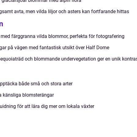
 glaciärsjöar blommar med alpin flora
samt avta, men vilda liljor och asters kan fortfarande hittas
n
 med färggranna vilda blommor, perfekta för fotografering
ar på vägen med fantastisk utsikt över Half Dome
sequoiaträd och blommande undervegetation ger en unik kontra
upptäcka både små och stora arter
da känsliga blomsterängar
dning för att lära dig mer om lokala växter