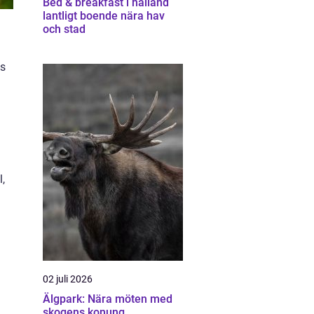
Bed & breakfast i halland
lantligt boende nära hav
och stad
ts
l,
02 juli 2026
Älgpark: Nära möten med
skogens konung