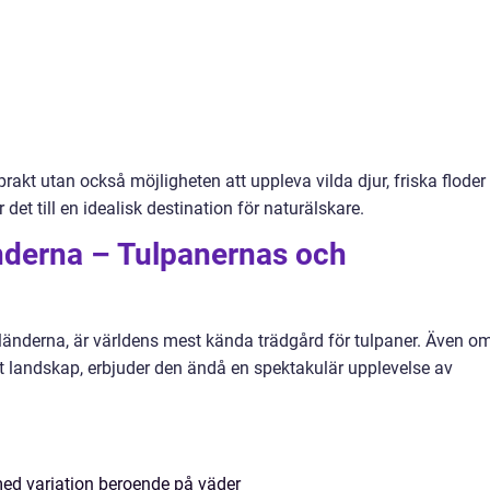
rakt utan också möjligheten att uppleva vilda djur, friska floder
det till en idealisk destination för naturälskare.
nderna – Tulpanernas och
rländerna, är världens mest kända trädgård för tulpaner. Även o
ilt landskap, erbjuder den ändå en spektakulär upplevelse av
 med variation beroende på väder