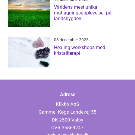
Världens mest unika
matlagningsupplevelser på
landsbygden
08 december 2025
Healing-workshops med
kristallterapi
Adress