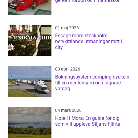
genom fordon och människor
01 maj 2026
Escape room stockholm
nervkittlande utmaningar mitt i
city
03 april 2026
Bokningssystem camping nyckeln
till en mer lönsam och lugnare
vardag
04 mars 2026
Hotell i Mora: En guide för dig
som vill uppleva Siljans hjärta