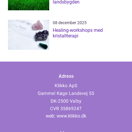
landsbygden
08 december 2025
Healing-workshops med
kristallterapi
Adress
web:
www.klikko.dk