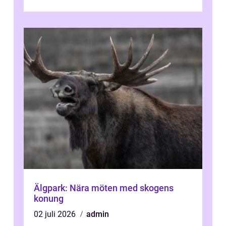
personlig reflekti...
Älgpark: Nära möten med skogens
konung
02 juli 2026
admin