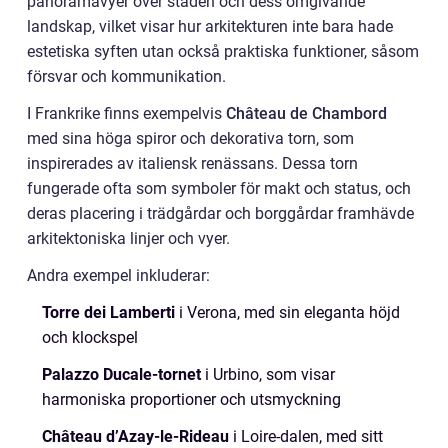
panoramavyer över staden och dess omgivande
landskap, vilket visar hur arkitekturen inte bara hade
estetiska syften utan också praktiska funktioner, såsom
försvar och kommunikation.
I Frankrike finns exempelvis
Château de Chambord
med sina höga spiror och dekorativa torn, som
inspirerades av italiensk renässans. Dessa torn
fungerade ofta som symboler för makt och status, och
deras placering i trädgårdar och borggårdar framhävde
arkitektoniska linjer och vyer.
Andra exempel inkluderar:
Torre dei Lamberti
i Verona, med sin eleganta höjd
och klockspel
Palazzo Ducale-tornet
i Urbino, som visar
harmoniska proportioner och utsmyckning
Château d’Azay-le-Rideau
i Loire-dalen, med sitt