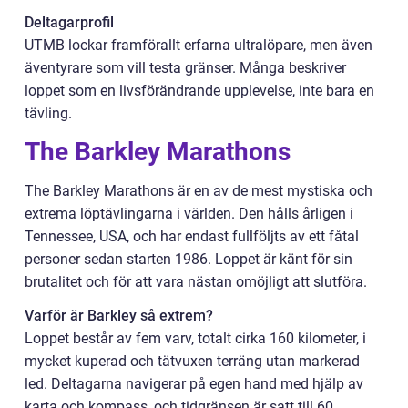
Deltagarprofil
UTMB lockar framförallt erfarna ultralöpare, men även
äventyrare som vill testa gränser. Många beskriver
loppet som en livsförändrande upplevelse, inte bara en
tävling.
The Barkley Marathons
The Barkley Marathons är en av de mest mystiska och
extrema löptävlingarna i världen. Den hålls årligen i
Tennessee, USA, och har endast fullföljts av ett fåtal
personer sedan starten 1986. Loppet är känt för sin
brutalitet och för att vara nästan omöjligt att slutföra.
Varför är Barkley så extrem?
Loppet består av fem varv, totalt cirka 160 kilometer, i
mycket kuperad och tätvuxen terräng utan markerad
led. Deltagarna navigerar på egen hand med hjälp av
karta och kompass, och tidgränsen är satt till 60