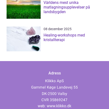
Världens mest unika
matlagningsupplevelser på
landsbygden
08 december 2025
Healing-workshops med
kristallterapi
Adress
web:
www.klikko.dk