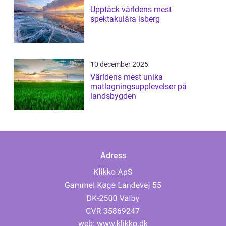
Upptäck världens mest
spektakulära isberg
10 december 2025
Världens mest unika
matlagningsupplevelser på
landsbygden
Adress
web:
www.klikko.dk