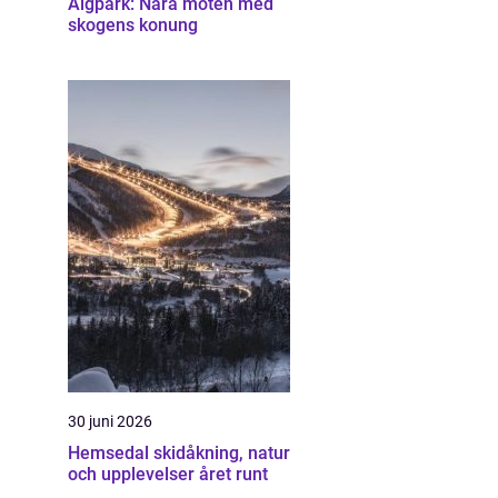
Älgpark: Nära möten med
skogens konung
30 juni 2026
Hemsedal skidåkning, natur
och upplevelser året runt