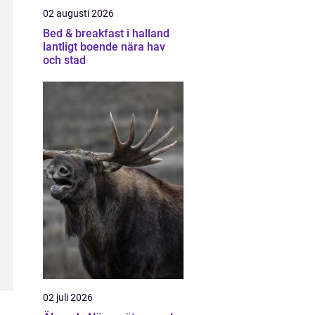
02 augusti 2026
Bed & breakfast i halland
lantligt boende nära hav
och stad
02 juli 2026