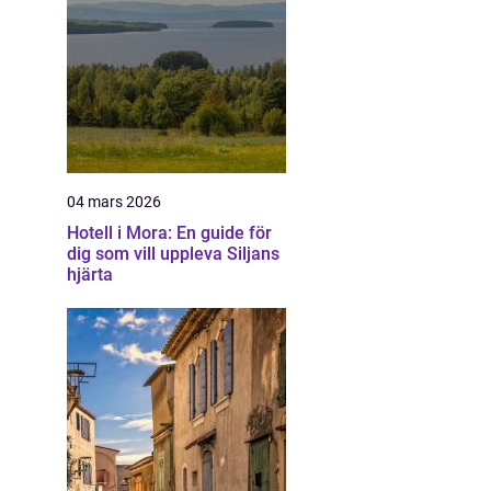
04 mars 2026
Hotell i Mora: En guide för
dig som vill uppleva Siljans
hjärta