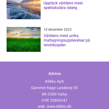
Upptäck världens mest
spektakulära isberg
10 december 2025
Världens mest unika
matlagningsupplevelser på
landsbygden
Adress
web:
www.klikko.dk