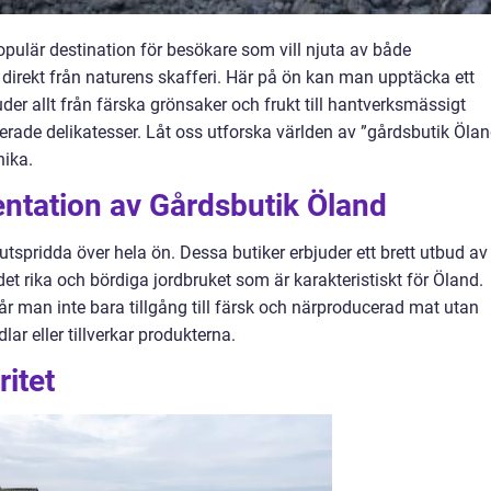
opulär destination för besökare som vill njuta av både
irekt från naturens skafferi. Här på ön kan man upptäcka ett
der allt från färska grönsaker och frukt till hantverksmässigt
erade delikatesser. Låt oss utforska världen av ”gårdsbutik Ölan
ika.
ntation av Gårdsbutik Öland
tspridda över hela ön. Dessa butiker erbjuder ett brett utbud av
det rika och bördiga jordbruket som är karakteristiskt för Öland.
r man inte bara tillgång till färsk och närproducerad mat utan
ar eller tillverkar produkterna.
ritet