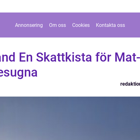
Annonsering
Om oss
Cookies
Kontakta oss
nd En Skattkista för Mat
sesugna
redaktio