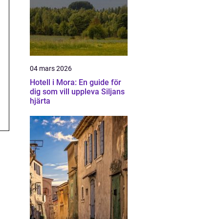
04 mars 2026
Hotell i Mora: En guide för
dig som vill uppleva Siljans
hjärta