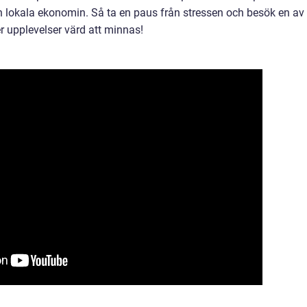
en lokala ekonomin. Så ta en paus från stressen och besök en av
 upplevelser värd att minnas!