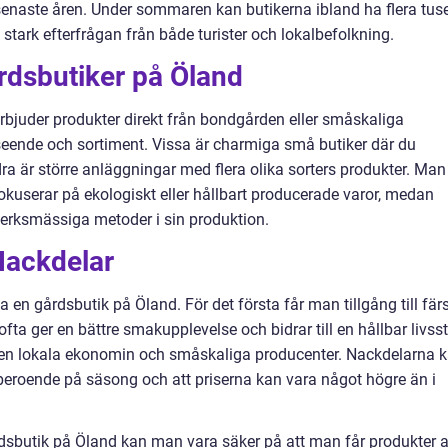
senaste åren. Under sommaren kan butikerna ibland ha flera tus
 stark efterfrågan från både turister och lokalbefolkning.
rdsbutiker på Öland
erbjuder produkter direkt från bondgården eller småskaliga
 utseende och sortiment. Vissa är charmiga små butiker där du
ra är större anläggningar med flera olika sorters produkter. Man
okuserar på ekologiskt eller hållbart producerade varor, medan
verksmässiga metoder i sin produktion.
Nackdelar
a en gårdsbutik på Öland. För det första får man tillgång till fär
fta ger en bättre smakupplevelse och bidrar till en hållbar livssti
 den lokala ekonomin och småskaliga producenter. Nackdelarna 
beroende på säsong och att priserna kan vara något högre än i
rdsbutik på Öland kan man vara säker på att man får produkter 