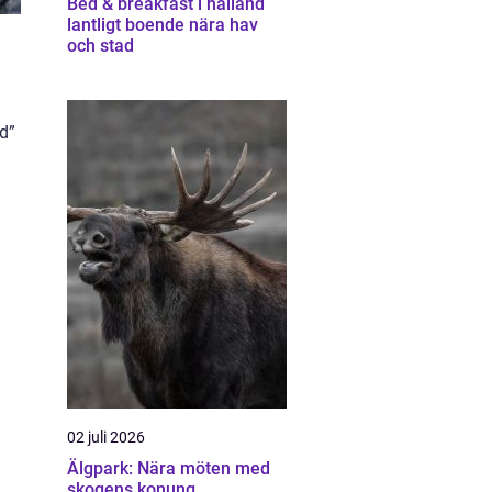
Bed & breakfast i halland
lantligt boende nära hav
och stad
d”
02 juli 2026
Älgpark: Nära möten med
skogens konung