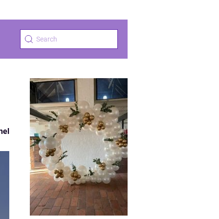
-
nel