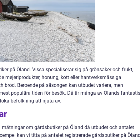
tiker på Öland. Vissa specialiserar sig på grönsaker och frukt,
ade mejeriprodukter, honung, kött eller hantverksmässiga
ch bröd. Beroende på säsongen kan utbudet variera, men
est populära tiden för besök. Då är många av Ölands fantasti
 lokalbefolkning att njuta av.
ar
iva mätningar om gårdsbutiker på Öland då utbudet och antalet
empel kan vi titta på antalet registrerade gårdsbutiker på Ölan