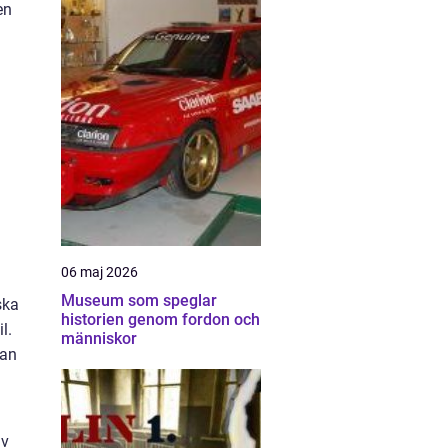
en
06 maj 2026
Museum som speglar
ska
historien genom fordon och
l.
människor
kan
av