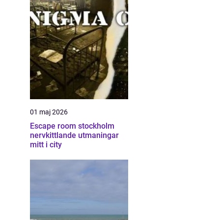
01 maj 2026
Escape room stockholm
nervkittlande utmaningar
mitt i city