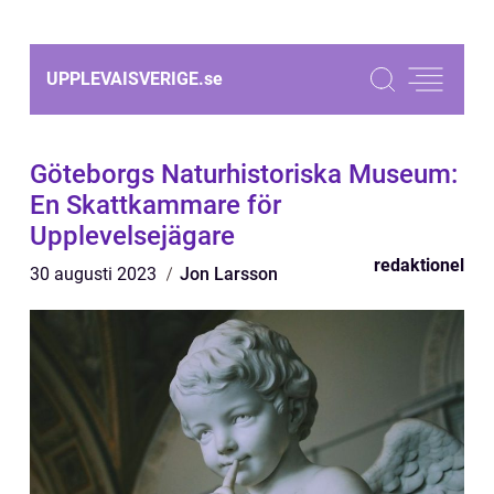
UPPLEVAISVERIGE.
se
Göteborgs Naturhistoriska Museum:
En Skattkammare för
Upplevelsejägare
redaktionel
30 augusti 2023
Jon Larsson