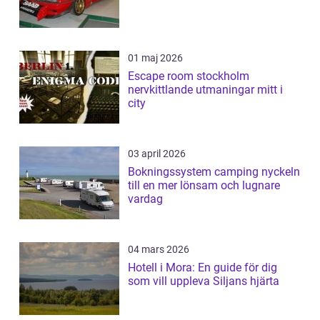
01 maj 2026
Escape room stockholm
nervkittlande utmaningar mitt i
city
03 april 2026
Bokningssystem camping nyckeln
till en mer lönsam och lugnare
vardag
04 mars 2026
Hotell i Mora: En guide för dig
som vill uppleva Siljans hjärta