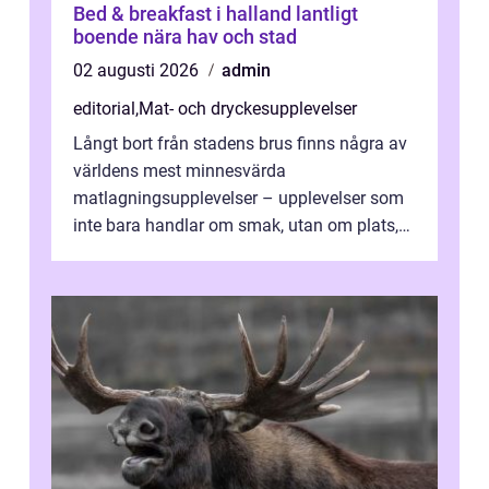
Bed & breakfast i halland lantligt
boende nära hav och stad
02 augusti 2026
admin
editorial
,
Mat- och dryckesupplevelser
Långt bort från stadens brus finns några av
världens mest minnesvärda
matlagningsupplevelser – upplevelser som
inte bara handlar om smak, utan om plats,
människo...