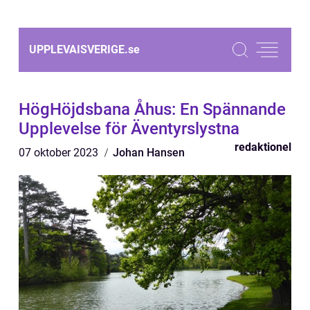
UPPLEVAISVERIGE.
se
HögHöjdsbana Åhus: En Spännande
Upplevelse för Äventyrslystna
redaktionel
07 oktober 2023
Johan Hansen