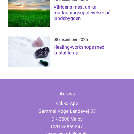
Världens mest unika
matlagningsupplevelser på
landsbygden
08 december 2025
Healing-workshops med
kristallterapi
Adress