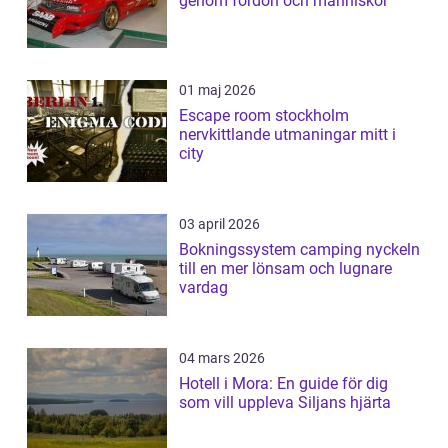
genom fordon och människor
01 maj 2026
Escape room stockholm
nervkittlande utmaningar mitt i
city
03 april 2026
Bokningssystem camping nyckeln
till en mer lönsam och lugnare
vardag
04 mars 2026
Hotell i Mora: En guide för dig
som vill uppleva Siljans hjärta