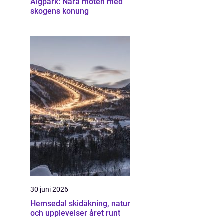
Älgpark: Nära möten med
skogens konung
30 juni 2026
Hemsedal skidåkning, natur
och upplevelser året runt