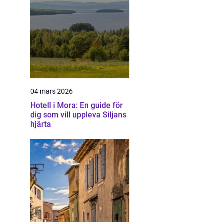
04 mars 2026
Hotell i Mora: En guide för
dig som vill uppleva Siljans
hjärta