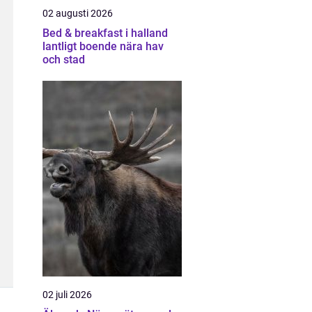
02 augusti 2026
Bed & breakfast i halland
lantligt boende nära hav
och stad
02 juli 2026