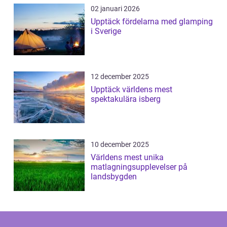
02 januari 2026
Upptäck fördelarna med glamping
i Sverige
12 december 2025
Upptäck världens mest
spektakulära isberg
10 december 2025
Världens mest unika
matlagningsupplevelser på
landsbygden