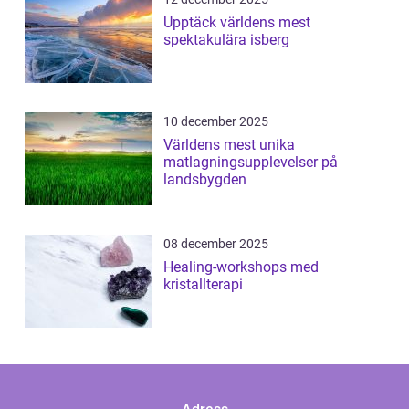
Upptäck världens mest
spektakulära isberg
10 december 2025
Världens mest unika
matlagningsupplevelser på
landsbygden
08 december 2025
Healing-workshops med
kristallterapi