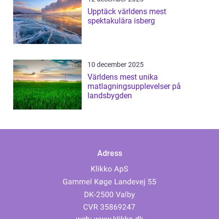
Upptäck världens mest
spektakulära isberg
10 december 2025
Världens mest unika
matlagningsupplevelser på
landsbygden
Adress