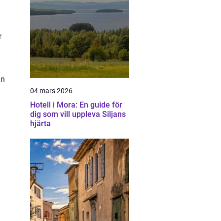
r
in
04 mars 2026
Hotell i Mora: En guide för
dig som vill uppleva Siljans
hjärta