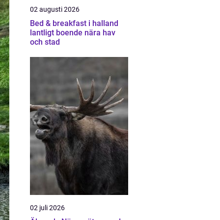
02 augusti 2026
Bed & breakfast i halland
lantligt boende nära hav
och stad
02 juli 2026