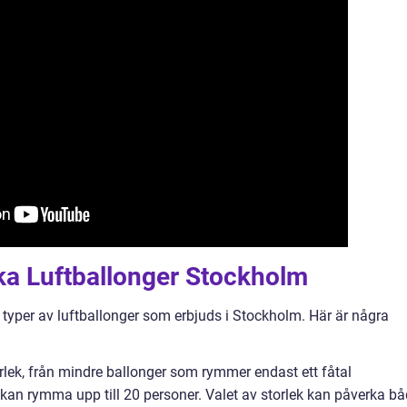
ika Luftballonger Stockholm
ka typer av luftballonger som erbjuds i Stockholm. Här är några
torlek, från mindre ballonger som rymmer endast ett fåtal
 kan rymma upp till 20 personer. Valet av storlek kan påverka b