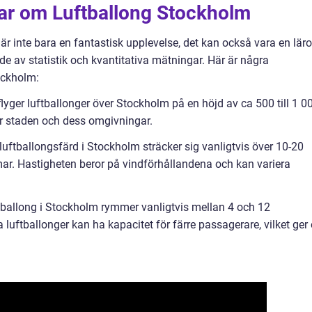
gar om Luftballong Stockholm
är inte bara en fantastisk upplevelse, det kan också vara en läro
e av statistik och kvantitativa mätningar. Här är några
ockholm:
flyger luftballonger över Stockholm på en höjd av ca 500 till 1 0
ver staden och dess omgivningar.
luftballongsfärd i Stockholm sträcker sig vanligtvis över 10-20
immar. Hastigheten beror på vindförhållandena och kan variera
tballong i Stockholm rymmer vanligtvis mellan 4 och 12
a luftballonger kan ha kapacitet för färre passagerare, vilket ger