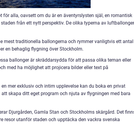
för alla, oavsett om du är en äventyrslysten själ, en romantisk
e staden från ett nytt perspektiv. De olika typerna av luftballonge
de mest traditionella ballongerna och rymmer vanligtvis ett antal
der en behaglig flygning över Stockholm.
essa ballonger är skräddarsydda för att passa olika teman eller
h med ha möjlighet att projicera bilder eller text på
ha en mer exklusiv och intim upplevelse kan du boka en privat
n att skapa ditt eget program och njuta av flygningen med bara
uderar Djurgården, Gamla Stan och Stockholms skärgård. Det finn
gre resor utanför staden och upptäcka den vackra svenska