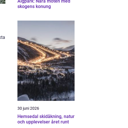
Älgpark: Nära möten med
skogens konung
kta
30 juni 2026
Hemsedal skidåkning, natur
och upplevelser året runt