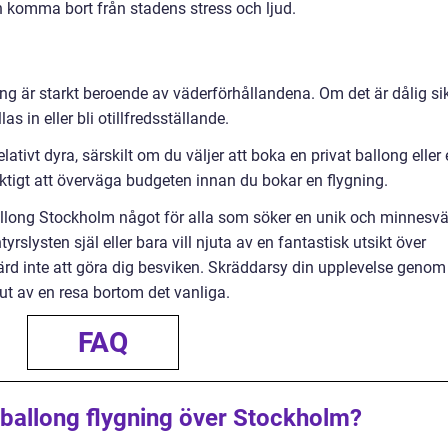
och komma bort från stadens stress och ljud.
ng är starkt beroende av väderförhållandena. Om det är dålig si
as in eller bli otillfredsställande.
lativt dyra, särskilt om du väljer att boka en privat ballong eller
iktigt att överväga budgeten innan du bokar en flygning.
llong Stockholm något för alla som söker en unik och minnesv
rslysten själ eller bara vill njuta av en fantastisk utsikt över
rd inte att göra dig besviken. Skräddarsy din upplevelse genom
njut av en resa bortom det vanliga.
FAQ
ftballong flygning över Stockholm?