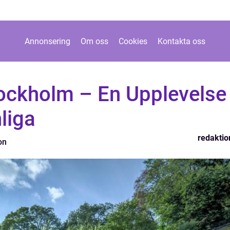
Annonsering
Om oss
Cookies
Kontakta oss
tockholm – En Upplevelse
liga
redaktio
on