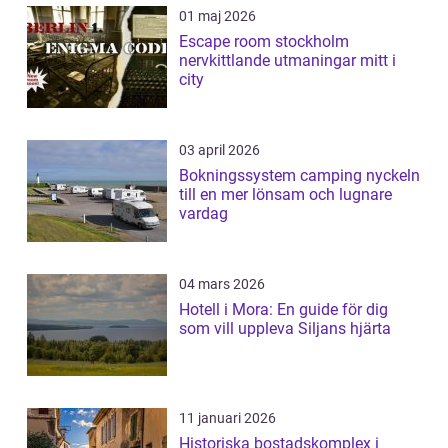
01 maj 2026
Escape room stockholm
nervkittlande utmaningar mitt i
city
03 april 2026
Bokningssystem camping nyckeln
till en mer lönsam och lugnare
vardag
04 mars 2026
Hotell i Mora: En guide för dig
som vill uppleva Siljans hjärta
11 januari 2026
Historiska bostadskomplex i