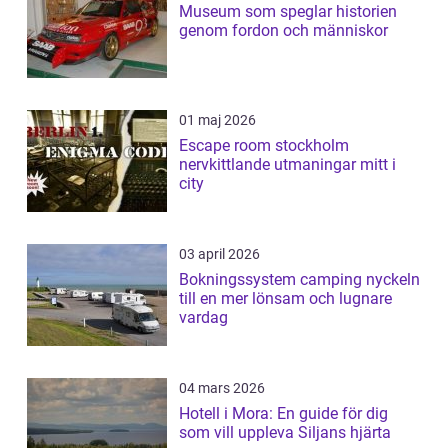
Museum som speglar historien
genom fordon och människor
01 maj 2026
Escape room stockholm
nervkittlande utmaningar mitt i
city
03 april 2026
Bokningssystem camping nyckeln
till en mer lönsam och lugnare
vardag
04 mars 2026
Hotell i Mora: En guide för dig
som vill uppleva Siljans hjärta