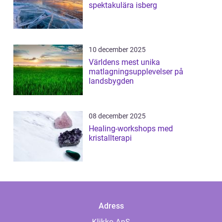
spektakulära isberg
10 december 2025
Världens mest unika
matlagningsupplevelser på
landsbygden
08 december 2025
Healing-workshops med
kristallterapi
Adress