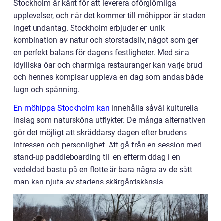
Stockholm är känt för att leverera oförglömliga
upplevelser, och när det kommer till möhippor är staden
inget undantag. Stockholm erbjuder en unik
kombination av natur och storstadsliv, något som ger
en perfekt balans för dagens festligheter. Med sina
idylliska öar och charmiga restauranger kan varje brud
och hennes kompisar uppleva en dag som andas både
lugn och spänning.
En möhippa Stockholm kan
innehålla såväl kulturella
inslag som natursköna utflykter. De många alternativen
gör det möjligt att skräddarsy dagen efter brudens
intressen och personlighet. Att gå från en session med
stand-up paddleboarding till en eftermiddag i en
vedeldad bastu på en flotte är bara några av de sätt
man kan njuta av stadens skärgårdskänsla.