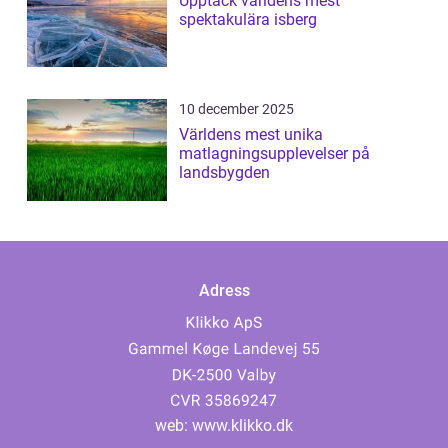
Upptäck världens mest
spektakulära isberg
10 december 2025
Världens mest unika
matlagningsupplevelser på
landsbygden
Adress
web:
www.klikko.dk