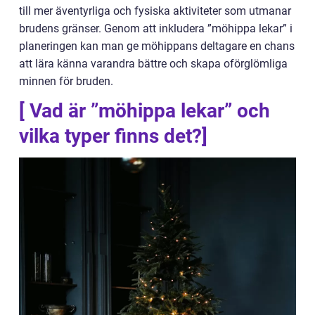
till mer äventyrliga och fysiska aktiviteter som utmanar
brudens gränser. Genom att inkludera ”möhippa lekar” i
planeringen kan man ge möhippans deltagare en chans
att lära känna varandra bättre och skapa oförglömliga
minnen för bruden.
[ Vad är ”möhippa lekar” och
vilka typer finns det?]