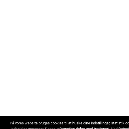
På vores website bruges cookies til at huske dine indstillinger, statistik o
indhold og annoncer. Denne information deles med tredjepart. Ved fortsa