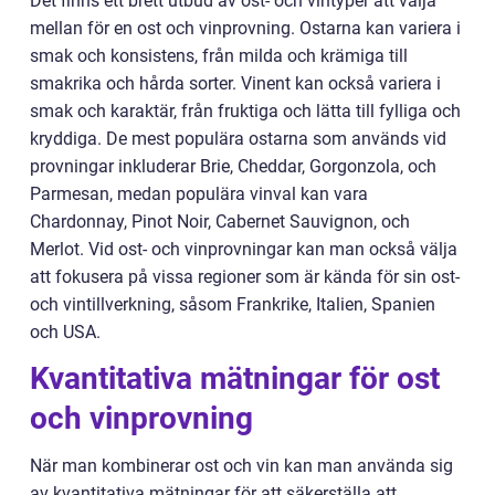
Det finns ett brett utbud av ost- och vintyper att välja
mellan för en ost och vinprovning. Ostarna kan variera i
smak och konsistens, från milda och krämiga till
smakrika och hårda sorter. Vinent kan också variera i
smak och karaktär, från fruktiga och lätta till fylliga och
kryddiga. De mest populära ostarna som används vid
provningar inkluderar Brie, Cheddar, Gorgonzola, och
Parmesan, medan populära vinval kan vara
Chardonnay, Pinot Noir, Cabernet Sauvignon, och
Merlot. Vid ost- och vinprovningar kan man också välja
att fokusera på vissa regioner som är kända för sin ost-
och vintillverkning, såsom Frankrike, Italien, Spanien
och USA.
Kvantitativa mätningar för ost
och vinprovning
När man kombinerar ost och vin kan man använda sig
av kvantitativa mätningar för att säkerställa att