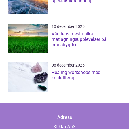
spektakulära isberg
10 december 2025
Världens mest unika
matlagningsupplevelser på
landsbygden
08 december 2025
Healing-workshops med
kristallterapi
Adress