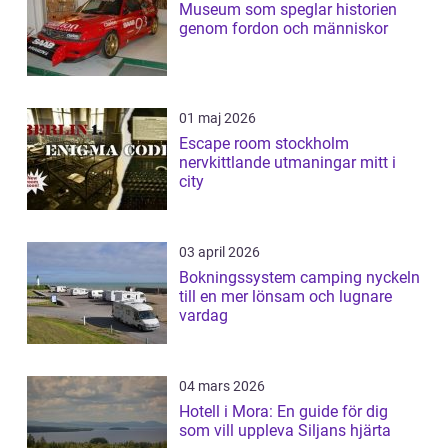
Museum som speglar historien
genom fordon och människor
01 maj 2026
Escape room stockholm
nervkittlande utmaningar mitt i
city
03 april 2026
Bokningssystem camping nyckeln
till en mer lönsam och lugnare
vardag
04 mars 2026
Hotell i Mora: En guide för dig
som vill uppleva Siljans hjärta