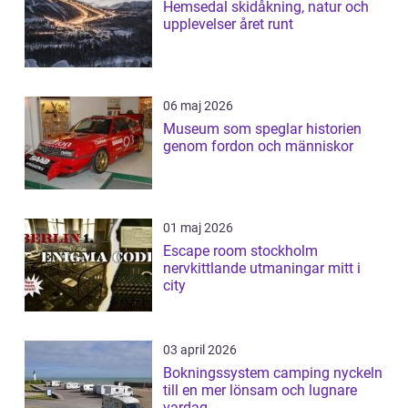
Hemsedal skidåkning, natur och
upplevelser året runt
06 maj 2026
Museum som speglar historien
genom fordon och människor
01 maj 2026
Escape room stockholm
nervkittlande utmaningar mitt i
city
03 april 2026
Bokningssystem camping nyckeln
till en mer lönsam och lugnare
vardag