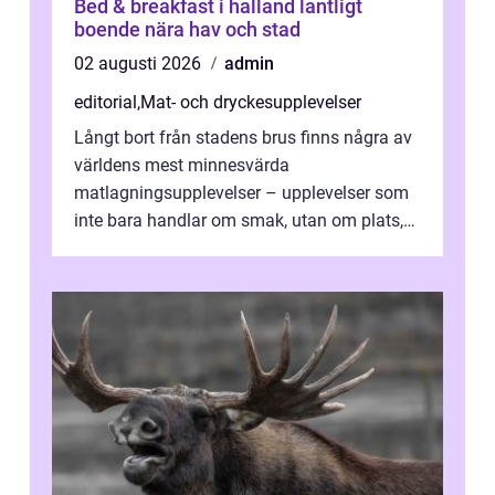
Bed & breakfast i halland lantligt
boende nära hav och stad
02 augusti 2026
admin
editorial
,
Mat- och dryckesupplevelser
Långt bort från stadens brus finns några av
världens mest minnesvärda
matlagningsupplevelser – upplevelser som
inte bara handlar om smak, utan om plats,
människo...