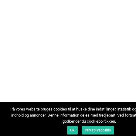
På vores website bruges cookies til at huske dine indstillinger, statistik o
indhold og annoncer. Denne information deles med tredjepart. Ved fortsa
godkender du cookiepolitikken.
Ok
Privatlivspolitik