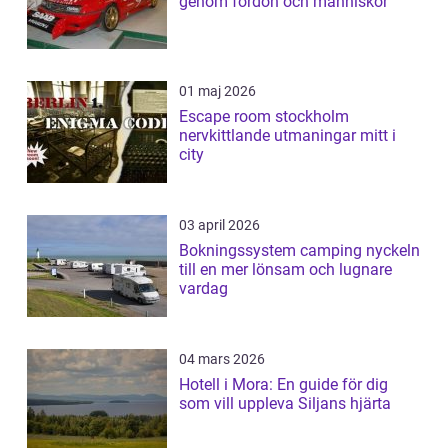
genom fordon och människor
01 maj 2026
Escape room stockholm
nervkittlande utmaningar mitt i
city
03 april 2026
Bokningssystem camping nyckeln
till en mer lönsam och lugnare
vardag
04 mars 2026
Hotell i Mora: En guide för dig
som vill uppleva Siljans hjärta