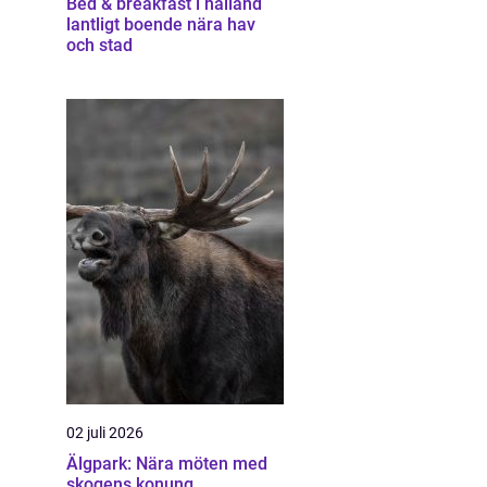
Bed & breakfast i halland
lantligt boende nära hav
och stad
02 juli 2026
Älgpark: Nära möten med
skogens konung