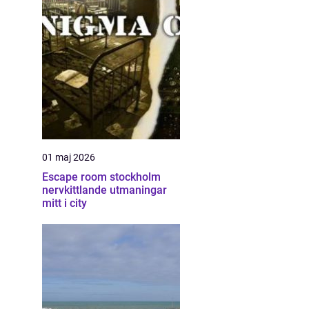
01 maj 2026
Escape room stockholm
nervkittlande utmaningar
mitt i city