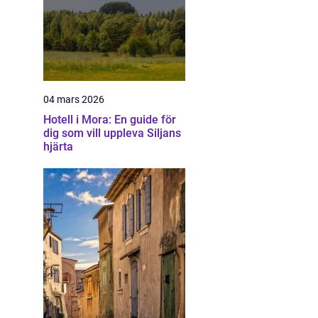
04 mars 2026
Hotell i Mora: En guide för
dig som vill uppleva Siljans
hjärta