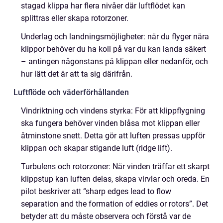
stagad klippa har flera nivåer där luftflödet kan
splittras eller skapa rotorzoner.
Underlag och landningsmöjligheter: när du flyger nära
klippor behöver du ha koll på var du kan landa säkert
– antingen någonstans på klippan eller nedanför, och
hur lätt det är att ta sig därifrån.
Luftflöde och väderförhållanden
Vindriktning och vindens styrka: För att klippflygning
ska fungera behöver vinden blåsa mot klippan eller
åtminstone snett. Detta gör att luften pressas uppför
klippan och skapar stigande luft (ridge lift).
Turbulens och rotorzoner: När vinden träffar ett skarpt
klippstup kan luften delas, skapa virvlar och oreda. En
pilot beskriver att “sharp edges lead to flow
separation and the formation of eddies or rotors”. Det
betyder att du måste observera och förstå var de