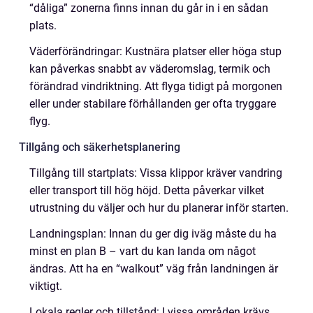
“dåliga” zonerna finns innan du går in i en sådan
plats.
Väderförändringar: Kustnära platser eller höga stup
kan påverkas snabbt av väderomslag, termik och
förändrad vindriktning. Att flyga tidigt på morgonen
eller under stabilare förhållanden ger ofta tryggare
flyg.
Tillgång och säkerhetsplanering
Tillgång till startplats: Vissa klippor kräver vandring
eller transport till hög höjd. Detta påverkar vilket
utrustning du väljer och hur du planerar inför starten.
Landningsplan: Innan du ger dig iväg måste du ha
minst en plan B – vart du kan landa om något
ändras. Att ha en “walkout” väg från landningen är
viktigt.
Lokala regler och tillstånd: I vissa områden krävs