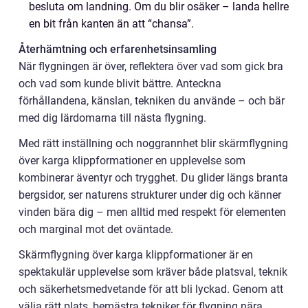
besluta om landning. Om du blir osäker – landa hellre
en bit från kanten än att “chansa”.
Återhämtning och erfarenhetsinsamling
När flygningen är över, reflektera över vad som gick bra
och vad som kunde blivit bättre. Anteckna
förhållandena, känslan, tekniken du använde – och bär
med dig lärdomarna till nästa flygning.
Med rätt inställning och noggrannhet blir skärmflygning
över karga klippformationer en upplevelse som
kombinerar äventyr och trygghet. Du glider längs branta
bergsidor, ser naturens strukturer under dig och känner
vinden bära dig – men alltid med respekt för elementen
och marginal mot det oväntade.
Skärmflygning över karga klippformationer är en
spektakulär upplevelse som kräver både platsval, teknik
och säkerhetsmedvetande för att bli lyckad. Genom att
välja rätt plats, bemästra tekniker för flygning nära