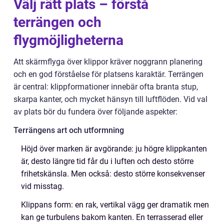
Välj rätt plats – förstå
terrängen och
flygmöjligheterna
Att skärmflyga över klippor kräver noggrann planering
och en god förståelse för platsens karaktär. Terrängen
är central: klippformationer innebär ofta branta stup,
skarpa kanter, och mycket hänsyn till luftflöden. Vid val
av plats bör du fundera över följande aspekter:
Terrängens art och utformning
Höjd över marken är avgörande: ju högre klippkanten
är, desto längre tid får du i luften och desto större
frihetskänsla. Men också: desto större konsekvenser
vid misstag.
Klippans form: en rak, vertikal vägg ger dramatik men
kan ge turbulens bakom kanten. En terrasserad eller