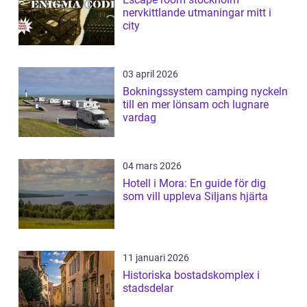
nervkittlande utmaningar mitt i
city
03 april 2026
Bokningssystem camping nyckeln
till en mer lönsam och lugnare
vardag
04 mars 2026
Hotell i Mora: En guide för dig
som vill uppleva Siljans hjärta
11 januari 2026
Historiska bostadskomplex i
stadsdelar