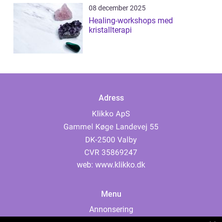
08 december 2025
Healing-workshops med
kristallterapi
Adress
web:
www.klikko.dk
Menu
Annonsering