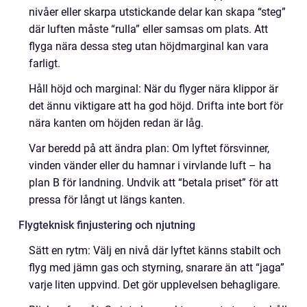
nivåer eller skarpa utstickande delar kan skapa “steg”
där luften måste “rulla” eller samsas om plats. Att
flyga nära dessa steg utan höjdmarginal kan vara
farligt.
Håll höjd och marginal: När du flyger nära klippor är
det ännu viktigare att ha god höjd. Drifta inte bort för
nära kanten om höjden redan är låg.
Var beredd på att ändra plan: Om lyftet försvinner,
vinden vänder eller du hamnar i virvlande luft – ha
plan B för landning. Undvik att “betala priset” för att
pressa för långt ut längs kanten.
Flygteknisk finjustering och njutning
Sätt en rytm: Välj en nivå där lyftet känns stabilt och
flyg med jämn gas och styrning, snarare än att “jaga”
varje liten uppvind. Det gör upplevelsen behagligare.