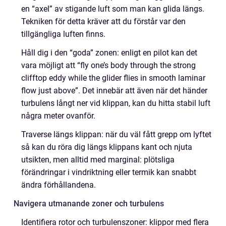
en “axel” av stigande luft som man kan glida längs.
Tekniken för detta kräver att du förstår var den
tillgängliga luften finns.
Håll dig i den “goda” zonen: enligt en pilot kan det
vara möjligt att “fly one’s body through the strong
clifftop eddy while the glider flies in smooth laminar
flow just above”. Det innebär att även när det händer
turbulens långt ner vid klippan, kan du hitta stabil luft
några meter ovanför.
Traverse längs klippan: när du väl fått grepp om lyftet
så kan du röra dig längs klippans kant och njuta
utsikten, men alltid med marginal: plötsliga
förändringar i vindriktning eller termik kan snabbt
ändra förhållandena.
Navigera utmanande zoner och turbulens
Identifiera rotor och turbulenszoner: klippor med flera