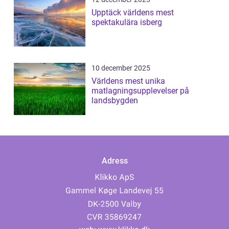
Upptäck världens mest
spektakulära isberg
10 december 2025
Världens mest unika
matlagningsupplevelser på
landsbygden
Adress