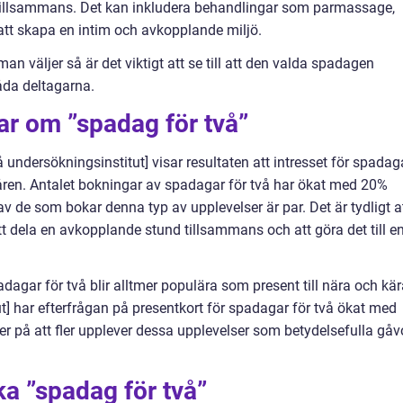
d tillsammans. Det kan inkludera behandlingar som parmassage,
att skapa en intim och avkopplande miljö.
an väljer så är det viktigt att se till att den valda spadagen
åda deltagarna.
ar om ”spadag för två”
undersökningsinstitut] visar resultaten att intresset för spadag
åren. Antalet bokningar av spadagar för två har ökat med 20%
 de som bokar denna typ av upplevelser är par. Det är tydligt a
att dela en avkopplande stund tillsammans och att göra det till e
dagar för två blir alltmer populära som present till nära och kär
t] har efterfrågan på presentkort för spadagar för två ökat med
der på att fler upplever dessa upplevelser som betydelsefulla gåv
ka ”spadag för två”