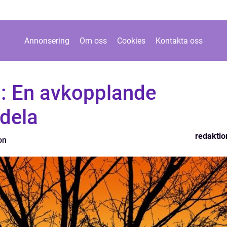
Annonsering
Om oss
Cookies
Kontakta oss
å: En avkopplande
 dela
redaktio
on