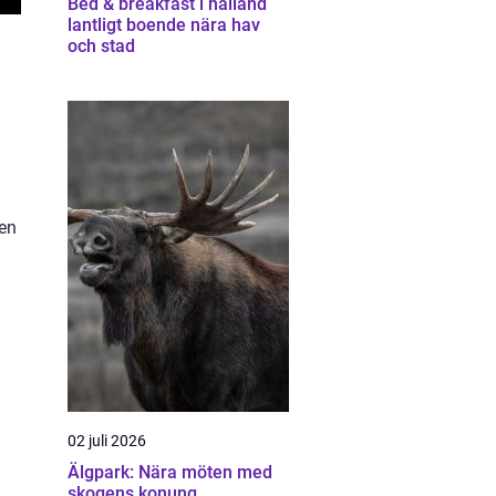
Bed & breakfast i halland
lantligt boende nära hav
och stad
nen
02 juli 2026
Älgpark: Nära möten med
skogens konung