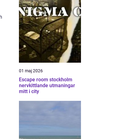
h
.
01 maj 2026
Escape room stockholm
nervkittlande utmaningar
mitt i city