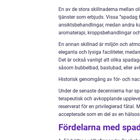
En av de stora skillnaderna mellan o
tjänster som erbjuds. Vissa ”spadag
ansiktsbehandlingar, medan andra ka
aromaterapi, kroppsbehandlingar och
En annan skillnad är miljön och atmo
eleganta och lyxiga faciliteter, med
Det är också vanligt att olika spadaga
såsom bubbelbad, bastubad, eller av
Historisk genomgång av för- och nack
Under de senaste decennierna har spa
terapeutisk och avkopplande uppleve
reserverat för en privilegierad fåtal.
accepterade som en del av en hälsosam
Fördelarna med spada