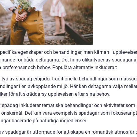
 specifika egenskaper och behandlingar, men kärnan i upplevelse
nnande för båda deltagarna. Det finns olika typer av spadagar a
a preferenser och behov. Populära alternativ inkluderar:
 typ av spadag erbjuder traditionella behandlingar som massag
dlingar i en avkopplande miljö. Här kan deltagarna välja mella
er för att skräddarsy upplevelsen efter sina behov.
 spadag inkluderar tematiska behandlingar och aktiviteter som 
er önskemål. Det kan vara exempelvis spadagar som fokuserar p
ingar baserade på naturliga ingredienser.
v spadagar är utformade för att skapa en romantisk atmosfär 