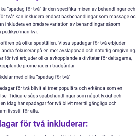
lika ”spadag för två” är den specifika mixen av behandlingar och
 för två” kan inkludera endast basbehandlingar som massage oc
n inkludera en bredare variation av behandlingar såsom
 pedikyr/manikyr.
sfären på olika spaställen. Vissa spadagar för två erbjuder
an andra fokuserar på en mer avslappnad och naturlig omgivning
r för två erbjuder olika avkopplande aktiviteter för deltagarna,
kopplande promenader i trädgårdar.
delar med olika ”spadag för två”
dagar för två blivit alltmer populära och erkända som en
lse. Tidigare sågs spabehandlingar som något lyxigt och
 Men idag har spadagar för två blivit mer tillgängliga och
 livsstil för alla.
gar för två inkluderar: