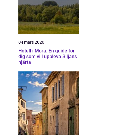
04 mars 2026
Hotell i Mora: En guide för
dig som vill uppleva Siljans
hjärta