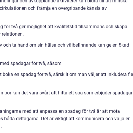
dlingar och avkopplande aktiviteter kan bidra till att minska
 cirkulationen och främja en övergripande känsla av
g för två ger möjlighet att kvalitetstid tillsammans och skapa
 relationen.
älv och ta hand om sin hälsa och välbefinnande kan ge en ökad
 med spadagar för två, såsom:
 boka en spadag för två, särskilt om man väljer att inkludera fl
n bor kan det vara svårt att hitta ett spa som erbjuder spadagar
tmaningarna med att anpassa en spadag för två är att möta
os båda deltagarna. Det är viktigt att kommunicera och välja en
.