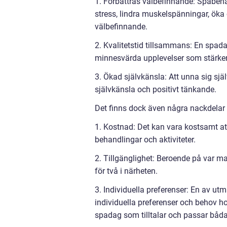
1. Förbättras välbefinnande: Spabehan
stress, lindra muskelspänningar, öka
välbefinnande.
2. Kvalitetstid tillsammans: En spada
minnesvärda upplevelser som stärker
3. Ökad självkänsla: Att unna sig sj
självkänsla och positivt tänkande.
Det finns dock även några nackdelar
1. Kostnad: Det kan vara kostsamt att
behandlingar och aktiviteter.
2. Tillgänglighet: Beroende på var ma
för två i närheten.
3. Individuella preferenser: En av u
individuella preferenser och behov h
spadag som tilltalar och passar båda