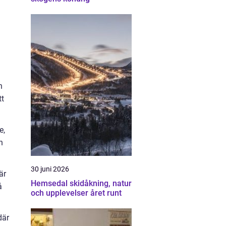
n
tt
e,
n
30 juni 2026
är
Hemsedal skidåkning, natur
å
och upplevelser året runt
där