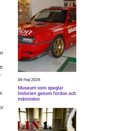
ar
tt
n
06 maj 2026
Museum som speglar
a.
historien genom fordon och
människor
or