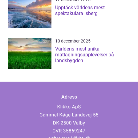
Upptäck världens mest
spektakulära isberg
10 december 2025
Världens mest unika
matlagningsupplevelser på
landsbygden
Adress