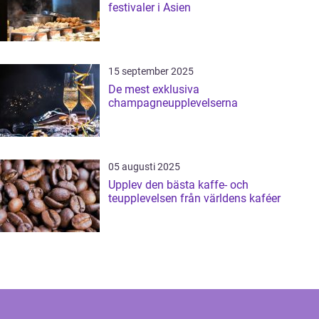
festivaler i Asien
15 september 2025
De mest exklusiva
champagneupplevelserna
05 augusti 2025
Upplev den bästa kaffe- och
teupplevelsen från världens kaféer