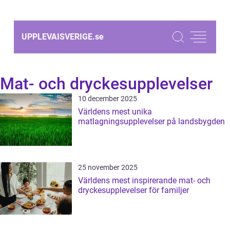
UPPLEVAISVERIGE.
se
Mat- och dryckesupplevelser
10 december 2025
Världens mest unika
matlagningsupplevelser på landsbygden
25 november 2025
Världens mest inspirerande mat- och
dryckesupplevelser för familjer