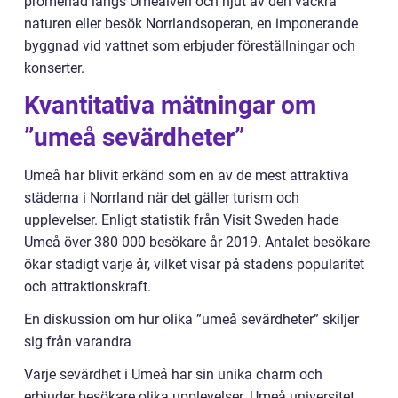
promenad längs Umeälven och njut av den vackra
naturen eller besök Norrlandsoperan, en imponerande
byggnad vid vattnet som erbjuder föreställningar och
konserter.
Kvantitativa mätningar om
”umeå sevärdheter”
Umeå har blivit erkänd som en av de mest attraktiva
städerna i Norrland när det gäller turism och
upplevelser. Enligt statistik från Visit Sweden hade
Umeå över 380 000 besökare år 2019. Antalet besökare
ökar stadigt varje år, vilket visar på stadens popularitet
och attraktionskraft.
En diskussion om hur olika ”umeå sevärdheter” skiljer
sig från varandra
Varje sevärdhet i Umeå har sin unika charm och
erbjuder besökare olika upplevelser. Umeå universitet