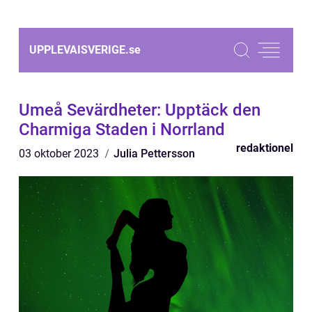
UPPLEVAISVERIGE.
se
Umeå Sevärdheter: Upptäck den
Charmiga Staden i Norrland
redaktionel
03 oktober 2023
Julia Pettersson