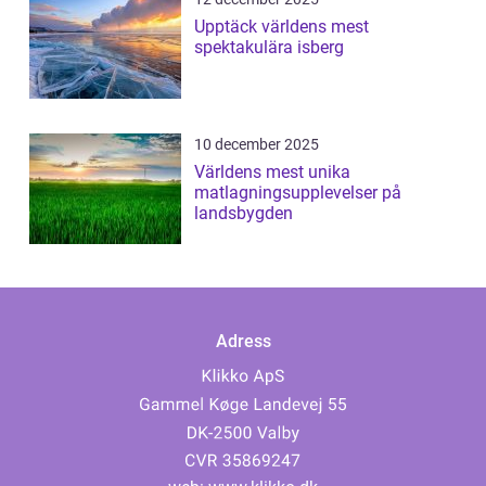
Upptäck världens mest
spektakulära isberg
10 december 2025
Världens mest unika
matlagningsupplevelser på
landsbygden
Adress