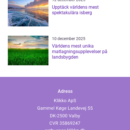
Upptäck världens mest
spektakulära isberg
10 december 2025
Världens mest unika
matlagningsupplevelser på
landsbygden
Adress