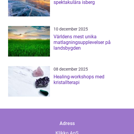
spektakulära isberg
10 december 2025
Världens mest unika
matlagningsupplevelser på
landsbygden
08 december 2025
Healing-workshops med
kristallterapi
Adress