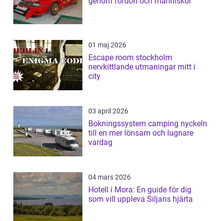
genom fordon och människor
01 maj 2026
Escape room stockholm
nervkittlande utmaningar mitt i
city
03 april 2026
Bokningssystem camping nyckeln
till en mer lönsam och lugnare
vardag
04 mars 2026
Hotell i Mora: En guide för dig
som vill uppleva Siljans hjärta