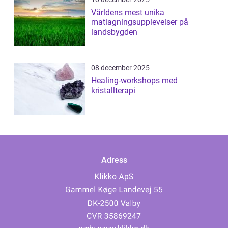
Världens mest unika
matlagningsupplevelser på
landsbygden
08 december 2025
Healing-workshops med
kristallterapi
Adress