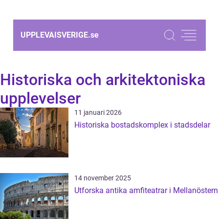
UPPLEVAISVERIGE.
se
Historiska och arkitektoniska
upplevelser
11 januari 2026
Historiska bostadskomplex i stadsdelar
14 november 2025
Utforska antika amfiteatrar i Mellanöstern